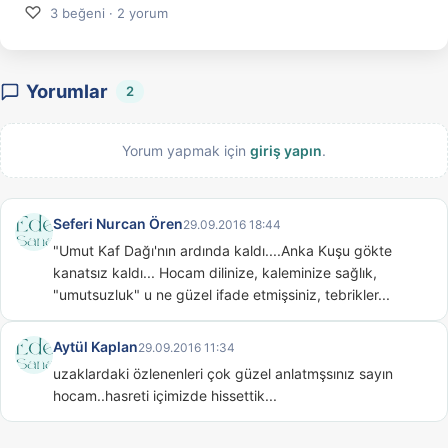
♡
3 beğeni · 2 yorum
Yorumlar
2
Yorum yapmak için
giriş yapın
.
Seferi Nurcan Ören
29.09.2016 18:44
"Umut Kaf Dağı'nın ardında kaldı....Anka Kuşu gökte 
kanatsız kaldı... Hocam dilinize, kaleminize sağlık, 
"umutsuzluk" u ne güzel ifade etmişsiniz, tebrikler...
Aytül Kaplan
29.09.2016 11:34
uzaklardaki özlenenleri çok güzel anlatmşsınız sayın 
hocam..hasreti içimizde hissettik...