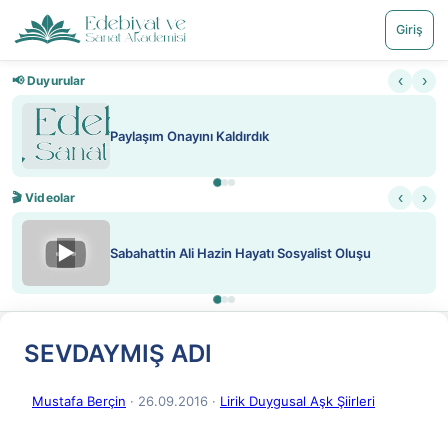
Giriş
‹
›
📢 Duyurular
Nadir içeriklere kısıtlama ve kredi sistemi getirildi
‹
›
🎬 Videolar
▶
ATEŞ YAKMAK KONU ÖZET J. LONDON
SEVDAYMIŞ ADI
Mustafa Berçin
· 26.09.2016
·
Lirik Duygusal Aşk Şiirleri