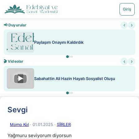
Giriş
‹
›
📢 Duyurular
Paylaşım Onayını Kaldırdık
‹
›
🎬 Videolar
▶
Sabahattin Ali Hazin Hayatı Sosyalist Oluşu
Sevgi
Momo Kol
· 01.01.2025
·
ŞİİRLER
Yağmuru seviyorum diyorsun