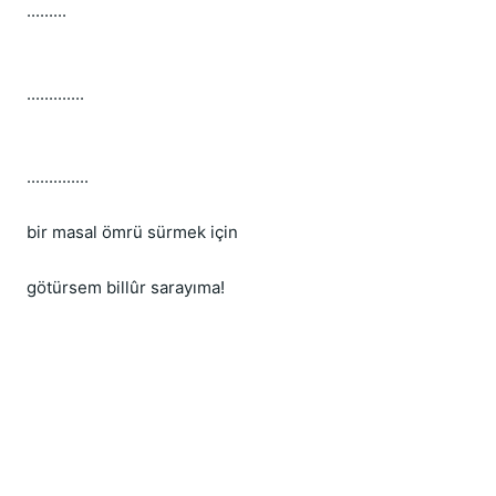
.........
.............
..............
bir masal ömrü sürmek için
götürsem billûr sarayıma!