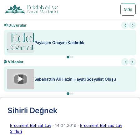
Giriş
‹
›
📢 Duyurular
Paylaşım Onayını Kaldırdık
‹
›
🎬 Videolar
▶
Sabahattin Ali Hazin Hayatı Sosyalist Oluşu
Sihirli Değnek
Ercüment Behzat Lav
· 14.04.2016
·
Ercüment Behzad Lav
Şiirleri