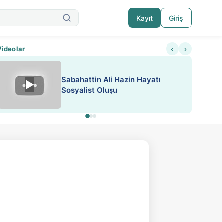
Kayıt
Giriş
‹
›
Videolar
Sabahattin Ali Hazin Hayatı
▶
Nadir içeriklere kısıtlama ve kredi sistemi getiri
Sosyalist Oluşu