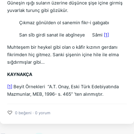
Güneşin ışığı suların üzerine düşünce şişe içine girmiş
yuvarlak turunç gibi gözükür.
Çıkmaz gönülden ol sanemin fikr-i gabgabı
San sîb girdi sanat ile abgîneye Sâmi
[1]
Muhteşem bir heykel gibi olan o kâfir kızının gerdanı
fikrimden hiç gitmez. Sanki şişenin içine hile ile elma
sığdırmışlar gibi…
KAYNAKÇA
[1]
Beyit Örnekleri “A.T. Onay, Eski Türk Edebiyatında
Mazmunlar, MEB, 1996- s. 465” ’ten alınmıştır.
♡
0 beğeni · 0 yorum