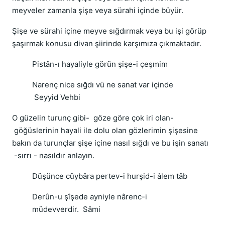
meyveler zamanla şişe veya sürahi içinde büyür.
Şişe ve sürahi içine meyve sığdırmak veya bu işi görüp
şaşırmak konusu divan şiirinde karşımıza çıkmaktadır.
Pistân-ı hayaliyle görün şişe-i çeşmim
Narenç nice sığdı vü ne sanat var içinde
Seyyid Vehbi
O güzelin turunç gibi- göze göre çok iri olan-
göğüslerinin hayali ile dolu olan gözlerimin şişesine
bakın da turunçlar şişe içine nasıl sığdı ve bu işin sanatı
-sırrı - nasıldır anlayın.
Düşünce cûybâra pertev-i hurşid-i âlem tâb
Derûn-u şîşede ayniyle nârenc-i
müdevverdir. Sâmi