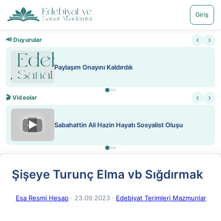
Giriş
‹
›
📢 Duyurular
Paylaşım Onayını Kaldırdık
‹
›
🎬 Videolar
▶
Sabahattin Ali Hazin Hayatı Sosyalist Oluşu
Şişeye Turunç Elma vb Sığdırmak
Esa Resmi Hesap
· 23.09.2023
·
Edebiyat Terimleri Mazmunlar