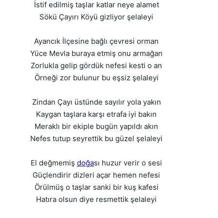
İstif edilmiş taşlar katlar neye alamet
Sökü Çayırı Köyü gizliyor şelaleyi
Ayancık İlçesine bağlı çevresi orman
Yüce Mevla buraya etmiş onu armağan
Zorlukla gelip gördük nefesi kesti o an
Örneği zor bulunur bu eşsiz şelaleyi
Zindan Çayı üstünde sayılır yola yakın
Kaygan taşlara karşı etrafa iyi bakın
Meraklı bir ekiple bugün yapıldı akın
Nefes tutup seyrettik bu güzel şelaleyi
El değmemiş
doğa
sı huzur verir o sesi
Güçlendirir dizleri açar hemen nefesi
Örülmüş o taşlar sanki bir kuş kafesi
Hatıra olsun diye resmettik şelaleyi