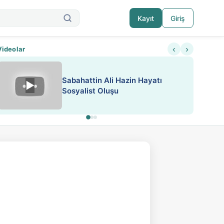
Kayıt
Giriş
‹
›
Videolar
ATEŞ YAKMAK KONU ÖZET J.
▶
ESA 'da Sen de Paylaş
LONDON