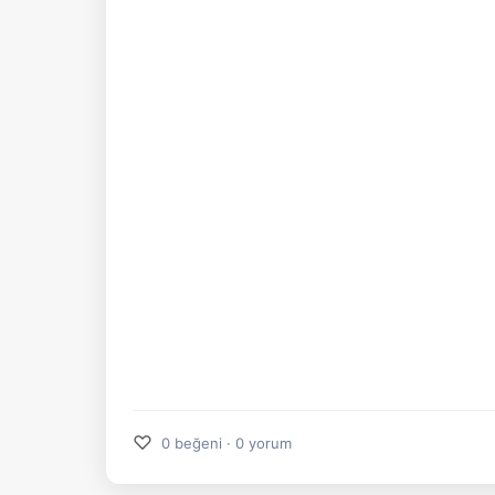
♡
0 beğeni · 0 yorum