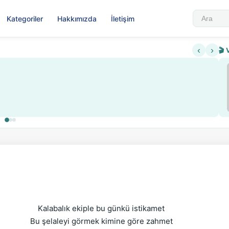
Kategoriler
Hakkımızda
İletişim
‹
›
🎬 
Sabahattin Ali Hazin Hayatı
▶
 ve kredi sistemi getirildi
Sosyalist Oluşu
Kalabalık ekiple bu günkü istikamet
Bu şelaleyi görmek kimine göre zahmet