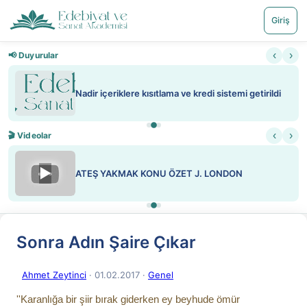
Giriş
‹
›
📢 Duyurular
Nadir içeriklere kısıtlama ve kredi sistemi getirildi
‹
›
🎬 Videolar
▶
ATEŞ YAKMAK KONU ÖZET J. LONDON
Sonra Adın Şaire Çıkar
Ahmet Zeytinci
· 01.02.2017
·
Genel
''Karanlığa bir şiir bırak giderken ey beyhude ömür