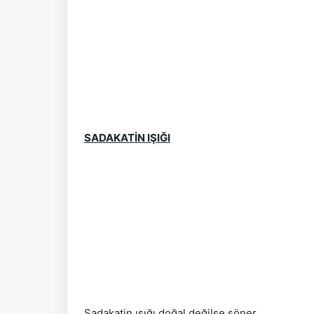
SADAKATİN IŞIĞI
Sadakatin ışığı doğal değilse söner