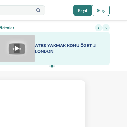
Kayıt
Giriş
‹
›
Videolar
ATEŞ YAKMAK KONU ÖZET J.
▶
ESA 'da Sen de Paylaş
LONDON