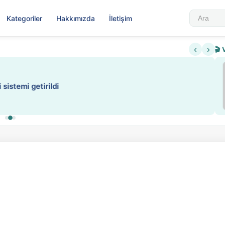
Kategoriler
Hakkımızda
İletişim
‹
›
🎬 
Sabahattin Ali Hazin Hayatı
▶
 sistemi getirildi
Sosyalist Oluşu