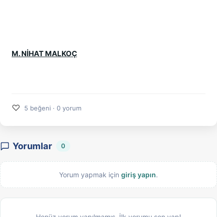
M. NİHAT MALKOÇ
♡
5 beğeni · 0 yorum
Yorumlar
0
Yorum yapmak için
giriş yapın
.
Henüz yorum yapılmamış. İlk yorumu sen yap!