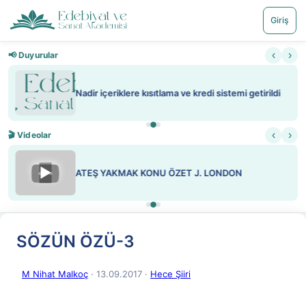
Giriş
‹
›
📢 Duyurular
Nadir içeriklere kısıtlama ve kredi sistemi getirildi
‹
›
🎬 Videolar
▶
ATEŞ YAKMAK KONU ÖZET J. LONDON
SÖZÜN ÖZÜ-3
M Nihat Malkoç
· 13.09.2017
·
Hece Şiiri