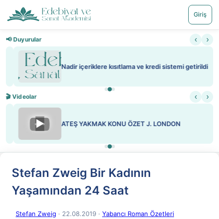
Giriş
‹
›
📢 Duyurular
Nadir içeriklere kısıtlama ve kredi sistemi getirildi
‹
›
🎬 Videolar
▶
ATEŞ YAKMAK KONU ÖZET J. LONDON
Stefan Zweig Bir Kadının
Yaşamından 24 Saat
Stefan Zweig
· 22.08.2019
·
Yabancı Roman Özetleri