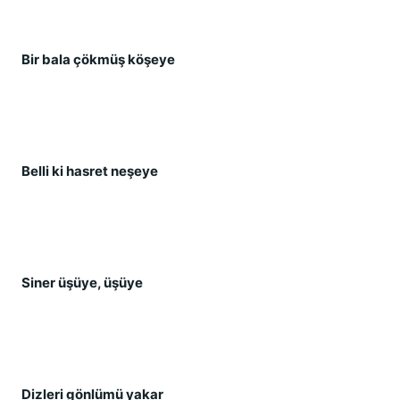
Bir bala çökmü
ş
 kö
ş
eye
Belli ki hasret ne
ş
eye
Siner ü
ş
üye, ü
ş
üye
Dizleri gönlümü yakar