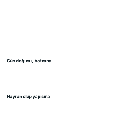
Gün do
ğ
usu,  batısına
Hayran olup yapısına