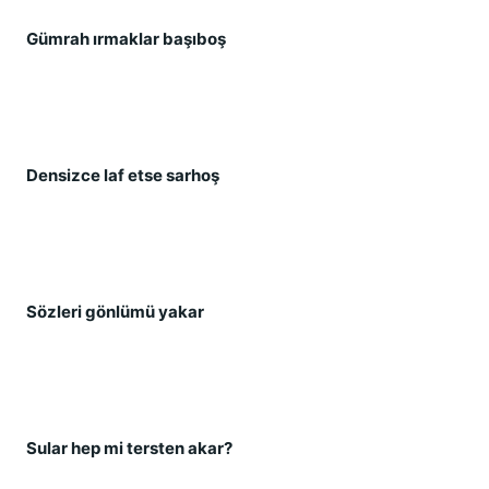
Gümrah ırmaklar ba
ş
ıbo
ş
Densizce laf etse sarho
ş
Sözleri gönlümü yakar
Sular hep mi tersten akar?