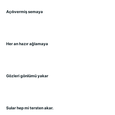
Açılıvermi
ş
 semaya
Her an hazır a
ğ
lamaya
Gözleri gönlümü yakar
Sular hep mi tersten akar.