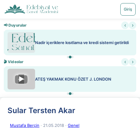
Giriş
‹
›
📢 Duyurular
Nadir içeriklere kısıtlama ve kredi sistemi getirildi
‹
›
🎬 Videolar
▶
ATEŞ YAKMAK KONU ÖZET J. LONDON
Sular Tersten Akar
Mustafa Berçin
· 21.05.2018
·
Genel