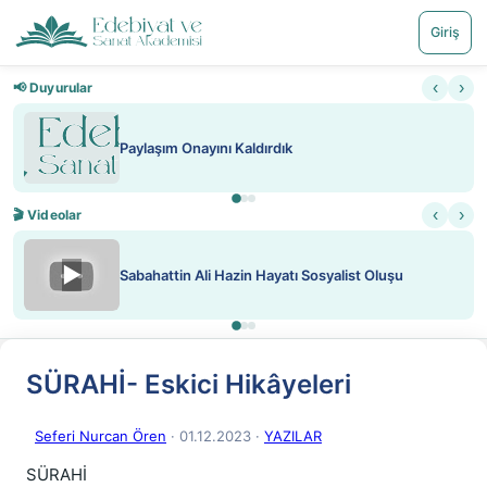
Giriş
‹
›
📢 Duyurular
Paylaşım Onayını Kaldırdık
‹
›
🎬 Videolar
▶
Sabahattin Ali Hazin Hayatı Sosyalist Oluşu
SÜRAHİ- Eskici Hikâyeleri
Seferi Nurcan Ören
· 01.12.2023
·
YAZILAR
SÜRAHİ