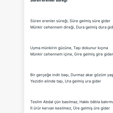
Süren erenler süreği
Süren erenler süreği, Süre gelmiş süre gider
Münkir cehennem direği, Dura gelmiş dura gi
Uyma münkirin gücüne, Taşı dokunur kıçına
Münkir cehennem içine, Gire gelmiş gire gide
Bir gerçeğe indir başı, Durmaz akar gözüm yaş
Yezidin elinde taşı, Ura gelmiş ura gider
Teslim Abdal çün basılmaz, Hakkı bâtıla batırm
İt ürür kervan kesilmez, Üre gelmiş üre gider