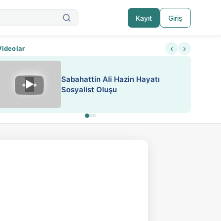
Kayıt
Giriş
‹
›
Videolar
Sabahattin Ali Hazin Hayatı
▶
Nadir içeriklere kısıtlama ve kredi sistemi get
Sosyalist Oluşu