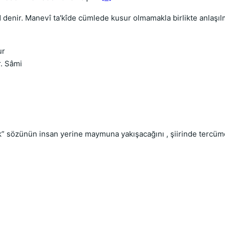
 denir. Manevî ta'kîde cümlede kusur olmamakla birlikte anlaşı
ur
. Sâmi
ak” sözünün insan yerine maymuna yakışacağını , şiirinde tercüme