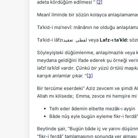
adeta kördüğüm edilmesi “
[2]
Meanî ilminde bir sözün kolayca anlaşılamaması
Ta'kid-i ma’nevî: mânânın ne olduğu anlaşılama
Ta'kid-i lâfzıلفظی تعقيد veya
Lafz-ı ta’kîd:
sözü
Söyleyişteki düğümlenme, anlaşılmazlık veya karışı
meydana geldiğini ifade ederek şu örneği verir
lafzî ta'kîdi vardır. Çünkü bir yüzü örtülü maş
karışık anlamlar çıkar.
“
[3]
Bir tercüme eserdeki“ Aziz zevcem ve şimdi Al
Allah mı kilisede; Emma, zevce mi hemşire mi hiç
Telh eder âdemin elbette mezâk-ı ayşin
Bâde nûş eyle bugün eyleme fikr-i ferdâ
Beytinde şair, “Bugün bâde iç ve yarını düşünm
“fikr-i ferdâ” tamlamasının sonunda yer alması n