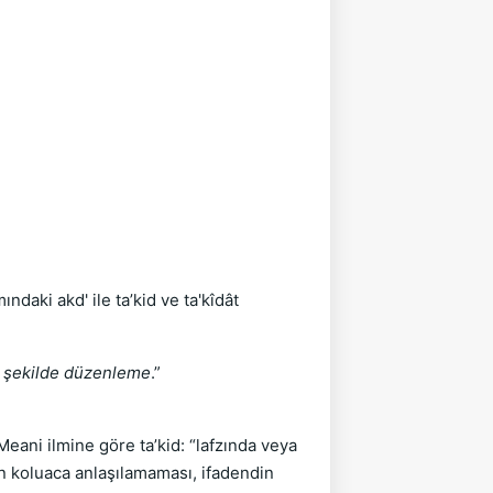
aki akd' ile ta’kid ve ta'kîdât
z şekilde düzenleme
.”
Meani ilmine göre ta’kid: “lafzında veya
in koluaca anlaşılamaması, ifadendin