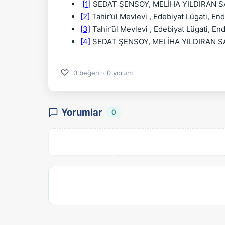
[1]
 SEDAT ŞENSOY, MELİHA YILDIRAN SARI
[2]
 Tahir’ül Mevlevi , Edebiyat Lügati, En
[3]
 Tahir’ül Mevlevi , Edebiyat Lügati, En
[4]
 SEDAT ŞENSOY, MELİHA YILDIRAN SARIK
♡
0 beğeni · 0 yorum
Yorumlar
0