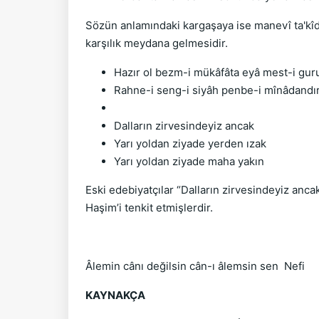
Sözün anlamındaki kargaşaya ise manevî ta'kîd
karşılık meydana gelmesidir.
Hazır ol bezm-i mükâfâta eyâ mest-i gur
Rahne-i seng-i siyâh penbe-i mînâdandır
Dalların zirvesindeyiz ancak
Yarı yoldan ziyade yerden ızak
Yarı yoldan ziyade maha yakın
Eski edebiyatçılar “Dalların zirvesindeyiz anc
Haşim’i tenkit etmişlerdir.
Âlemin cânı değilsin cân-ı âlemsin sen Nefi
KAYNAKÇA