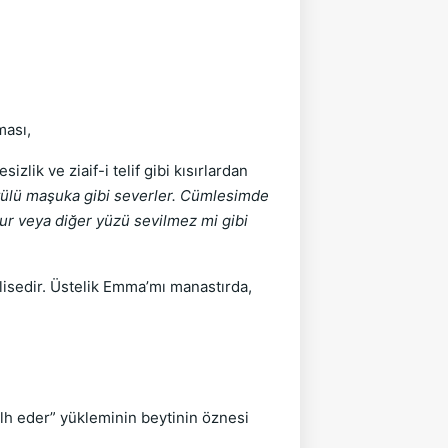
aması,
izlik ve ziaif-i telif gibi kısırlardan
örtülü maşuka gibi severler. Cümlesimde
udur veya diğer yüzü sevilmez mi gibi
lisedir. Üstelik Emma’mı manastırda,
elh eder” yükleminin beytinin öznesi