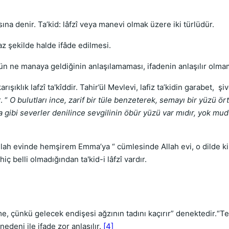
na denir. Ta’kid: lâfzî veya manevi olmak üzere iki türlüdür.
z şekilde halde ifâde edilmesi.
n ne manaya geldiğinin anlaşılamaması, ifadenin anlaşılır olm
klık lafzî ta'kîddir. Tahir’ül Mevlevi, lafiz ta’kidin garabet, şives
. “
O bulutları ince, zarif bir tüle benzeterek, semayı bir yüzü 
ıka gibi severler denilince sevgilinin öbür yüzü var mıdır, yok m
lah evinde hemşirem Emma’ya “ cümlesinde Allah evi, o dilde ki
 belli olmadığından ta'kid-i lâfzî vardır.
”
e, çünkü gelecek endişesi ağzının tadını kaçırır” denektedir.“T
edeni ile ifade zor anlaşılır.
[4]