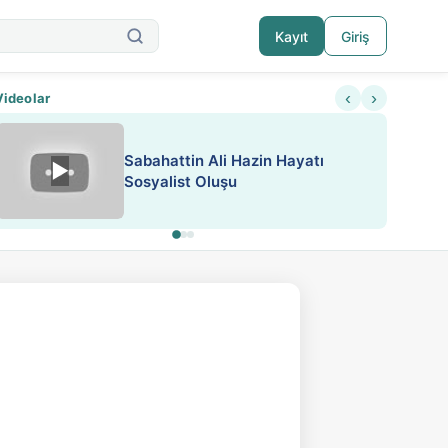
Kayıt
Giriş
‹
›
Videolar
Sabahattin Ali Hazin Hayatı
▶
Nadir içeriklere kısıtlama ve kredi sistemi get
Sosyalist Oluşu