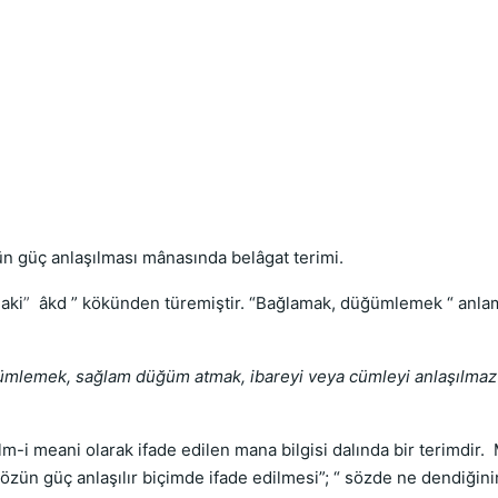
ün güç anlaşılması mânasında belâgat terimi.
aki
”
âkd ” kökünden türemiştir. “Bağlamak, düğümlemek “ anlamınd
ğümlemek, sağlam düğüm atmak, ibareyi veya cümleyi anlaşılma
lm-i meani olarak ifade edilen mana bilgisi dalında bir terimdir. 
özün güç anlaşılır biçimde ifade edilmesi”; “ sözde ne dendiğin