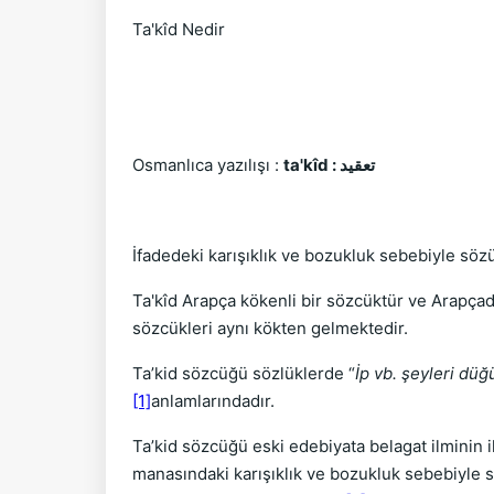
Ta'kîd Nedir
Osmanlıca yazılışı :
ta'kîd : تعقيد
İfadedeki karışıklık ve bozukluk sebebiyle söz
Ta'kîd Arapça kökenli bir sözcüktür ve Arapçad
sözcükleri aynı kökten gelmektedir.
Ta’kid sözcüğü sözlüklerde “
İp vb. şeyleri dü
[1]
anlamlarındadır.
Ta’kid sözcüğü eski edebiyata belagat ilminin i
manasındaki karışıklık ve bozukluk sebebiyle s