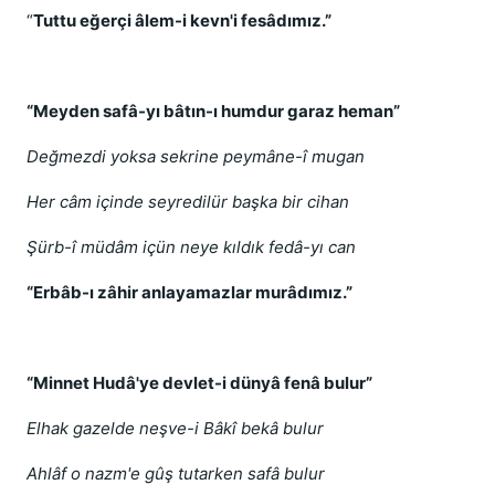
“
Tuttu eğerçi âlem-i kevn'i fesâdımız.”
“Meyden safâ-yı bâtın-ı humdur garaz heman”
Değmezdi yoksa sekrine peymâne-î mugan
Her câm içinde seyredilür başka bir cihan
Şürb-î müdâm içün neye kıldık fedâ-yı can
“Erbâb-ı zâhir anlayamazlar murâdımız.”
“Minnet Hudâ'ye devlet-i dünyâ fenâ bulur”
Elhak gazelde neşve-i Bâkî bekâ bulur
Ahlâf o nazm'e gûş tutarken safâ bulur