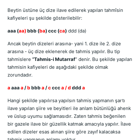
Beytin üstüne üç dize ilave edilerek yapılan tahmîsin
kafiyeleri şu şekilde gösterilebilir:
aaa (
aa)
bbb (
ba
) ccc (
ca
)
ddd (da)
Ancak beytin dizeleri arasına- yani 1. dize ile 2. dize
arasına - üç dize eklenerek de tahmis yapılır. Bu tip
tahmislere
“Tahmis-i Mutarraf
” denir. Bu şekilde yapılan
tahmisin kafiyeleri de aşağıdaki şekilde olmak
zorundadır.
a
aaa
a
/
b
bbb
a
/
c
ccc
a
/ d
ddd
a
Hangi şekilde yapılırsa yapılsın tahmis yapmanın şartı
ilave yapılan şiire ve beyitleri ile anlam bütünlüğü ahenk
ve üslup uyumu sağlamasıdır. Zaten tahmis beğenilen
bir gazele ilave bir güzellik katmak amacıyla yapılır. İlave
edilen dizeler esas alınan şiire göre zayıf kalacaksa
tahmis yapmanın anlamı yoktur.