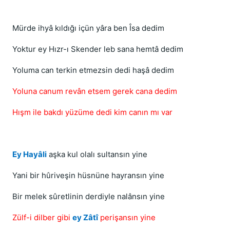
Mürde ihyâ kıldığı içün yâra ben Îsa dedim
Yoktur ey Hızr-ı Skender leb sana hemtâ dedim
Yoluma can terkin etmezsin dedi haşâ dedim
Yoluna canum revân etsem gerek cana dedim
Hışm ile bakdı yüzüme dedi kim canın mı var
Ey Hayâli
aşka kul olalı sultansın yine
Yani bir hûriveşin hüsnüne hayransın yine
Bir melek sûretlinin derdiyle nalânsın yine
Zülf-i dilber gibi
ey Zâtî
perişansın yine