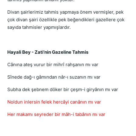
Divan şairlerimiz tahmis yapmaya önem vermişler, pek
çok divan şairi özellikle pek beğendikleri gazellere çok
sayıda tahmisler yapmışlardır.
Hayali Bey - Zati’nin Gazeline Tahmis
Cânına ateş vurur bir mihrî rahşanın mı var
Sînede dağ-ı gâmından nâr-ı suzanın mı var
Subha dek şebnem döker bir çeşm-i giryânın mı var
Noldun inlersin felek hercâyi canânın mı var
Her makamı seyreder bir mâh-i tabânın mı var