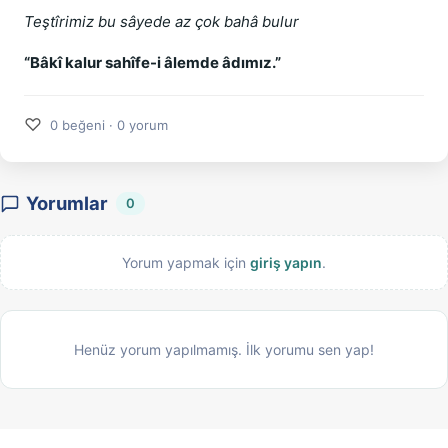
Teştîrimiz bu sâyede az çok bahâ bulur
“Bâkî kalur sahîfe-i âlemde âdımız.”
♡
0 beğeni · 0 yorum
Yorumlar
0
Yorum yapmak için
giriş yapın
.
Henüz yorum yapılmamış. İlk yorumu sen yap!