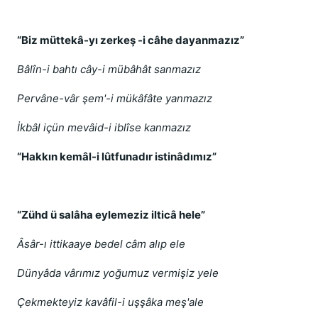
“Biz müttekâ-yı zerkeş -i câhe dayanmazız”
Bâlîn-i bahtı cây-i mübâhât sanmazız
Pervâne-vâr şem'-i mükâfâte yanmazız
İkbâl içün mevâid-i iblîse kanmazız
“Hakkın kemâl-i lûtfunadır istinâdımız”
“Zühd ü salâha eylemeziz ilticâ hele”
Âsâr-ı ittikaaye bedel câm alıp ele
Dünyâda vârımız yoğumuz vermişiz yele
Çekmekteyiz kavâfil-i uşşâka meş'ale