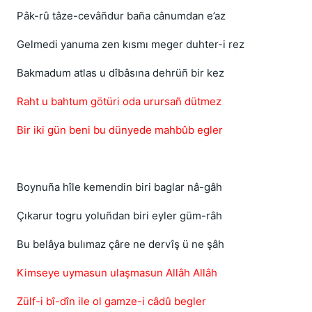
Pâk-rû tâze-cevâñdur baña cânumdan e’az
Gelmedi yanuma zen kısmı meger duhter-i rez
Bakmadum atlas u dîbâsına dehrüñ bir kez
Raht u bahtum götüri oda urursañ dütmez
Bir iki gün beni bu dünyede mahbûb egler
Boynuña hîle kemendin biri baglar nâ-gâh
Çıkarur togru yoluñdan biri eyler güm-râh
Bu belâya bulımaz çâre ne dervîş ü ne şâh
Kimseye uymasun ulaşmasun Allâh Allâh
Zülf-i bî-dîn ile ol gamze-i câdû begler