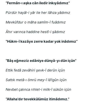
“Fermân-ı aşka cân iledir inkıyâdımız”
Pürdür hayâl-i yâr ile her lâhza yâdımız
Mevkûfdur o mâha samîm-î fuâdımız
Âhır varınca haddine hestî-i şâdımız
“Hükm-î kazâye zerre kadar yok inâdımız”
“Bâş eğmeziz edâniye dünyâ-yı dûn içün”
Ettik fedâ zevâhiri şevk-î derûn içün
Sattık metâ-ı ömrü mey-î lâ'lgûn içün
Nevbet çalınca rıhlet-i milk-î sükûn içün
“Allaha'dır tevekkülümüz itimâdımız.”