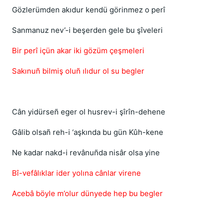
Gözlerümden akıdur kendü görinmez o perî
Sanmanuz nev’-i beşerden gele bu şîveleri
Bir perî içün akar iki gözüm çeşmeleri
Sakınuñ bilmiş oluñ ılıdur ol su begler
Cân yidürseñ eger ol husrev-i şîrîn-dehene
Gâlib olsañ reh-i ‘aşkında bu gün Kûh-kene
Ne kadar nakd-i revânuñda nisâr olsa yine
Bî-vefâlıklar ider yolına cânlar virene
Acebâ böyle m’olur dünyede hep bu begler