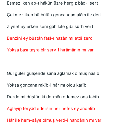
Esmez iken ab-ı hâkün üzre hergiz bâd-ı sert
Çekmez iken bülbülün goncandan alâm ile dert
Ziynet eylerken seni gâh lale gibi sürh vert
Benzini ey bûstân fasl-ı hazân mı etdi zerd
Yoksa başı taşra bir serv-i hırâmânın mı var
Gül güler gülşende sana ağlamak olmuş nasîb
Yoksa goncana rakîb-i hâr mı oldu karîb
Derde mi düştün ki dermân edemez ona tabîb
Ağlayıp feryâd edersin her nefes ey andelîb
Hâr ile hem-sâye olmuş verd-i handânın mı var