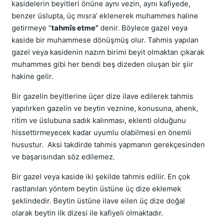
kasidelerin beyitleri önüne aynı vezin, aynı kafiyede,
benzer üslupta, üç mısra’ eklenerek muhammes haline
getirmeye “
tahmîs etme”
denir. Böylece gazel veya
kaside bir muhammese dönüşmüş olur. Tahmis yapılan
gazel veya kasidenin nazım birimi beyit olmaktan çıkarak
muhammes gibi her bendi beş dizeden oluşan bir şiir
hakine gelir.
Bir gazelin beyitlerine üçer dize ilave edilerek tahmis
yapılırken gazelin ve beytin veznine, konusuna, ahenk,
ritim ve üslubuna sadık kalınması, eklenti olduğunu
hissettirmeyecek kadar uyumlu olabilmesi en önemli
husustur. Aksi takdirde tahmis yapmanın gerekçesinden
ve başarısından söz edilemez.
Bir gazel veya kaside iki şekilde tahmis edilir. En çok
rastlanılan yöntem beytin üstüne üç dize eklemek
şeklindedir. Beytin üstüne ilave eilen üç dize doğal
olarak beytin ilk dizesi ile kafiyeli olmaktadır.