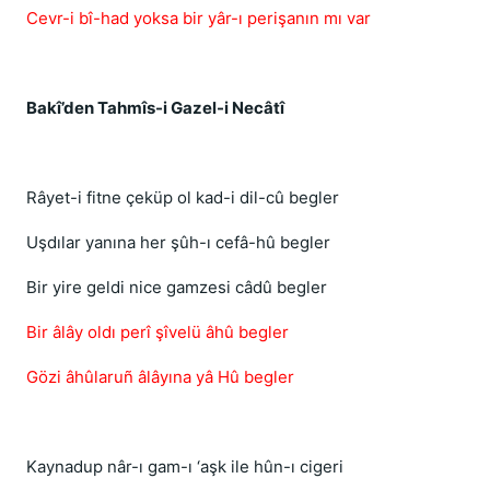
Cevr-i bî-had yoksa bir yâr-ı perişanın mı var
Bakî’den Tahmîs-i Gazel-i Necâtî
Râyet-i fitne çeküp ol kad-i dil-cû begler
Uşdılar yanına her şûh-ı cefâ-hû begler
Bir yire geldi nice gamzesi câdû begler
Bir âlây oldı perî şîvelü âhû begler
Gözi âhûlaruñ âlâyına yâ Hû begler
Kaynadup nâr-ı gam-ı ‘aşk ile hûn-ı cigeri