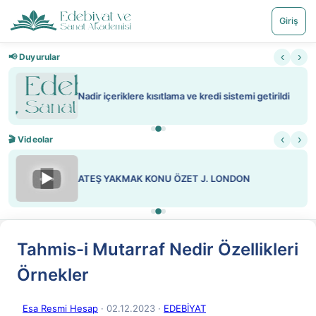
Giriş
‹
›
📢 Duyurular
Nadir içeriklere kısıtlama ve kredi sistemi getirildi
‹
›
🎬 Videolar
▶
ATEŞ YAKMAK KONU ÖZET J. LONDON
Tahmis-i Mutarraf Nedir Özellikleri
Örnekler
Esa Resmi Hesap
· 02.12.2023
·
EDEBİYAT