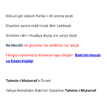
Bâkıyâ
gel olalum Ka’be-i dil yolına peyk
Diyelüm sem’a nidâ iricek âhir Lebbeyk
Girelüm râh-ı Hudâya diyüp e’s-sa’yü ileyk
Ne Necâtî
ne güzeller ne selâmün ne ‘aleyk
Fâriguz eylemezüz kimseye tapu begler
Baki'nin Hayatı
ve Edebi Kişiliği
Tahmis-i Mutarraf
’a Örnek
Yahya Kemal’den Baki’nin Gazeline
Tahmis-i Mutarraf