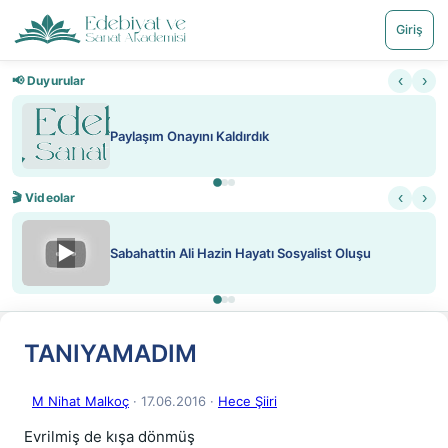
Giriş
‹
›
📢 Duyurular
Nadir içeriklere kısıtlama ve kredi sistemi getiril
‹
›
🎬 Videolar
▶
ATEŞ YAKMAK KONU ÖZET J. LONDON
TANIYAMADIM
M Nihat Malkoç
· 17.06.2016
·
Hece Şiiri
Evrilmiş de kışa dönmüş