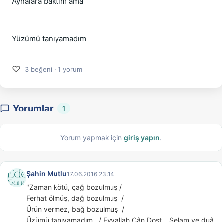
Aynalara baktım ama
Yüzümü tanıyamadım
♡
3 beğeni · 1 yorum
Yorumlar
1
Yorum yapmak için
giriş yapın
.
Şahin Mutlu
17.06.2016 23:14
"Zaman kötü, çağ bozulmuş /

Ferhat ölmüş, dağ bozulmuş  /

Ürün vermez, bağ bozulmuş  /

Üzümü tanıyamadım.../ Eyvallah Cân Dost... Selam ve duâ 