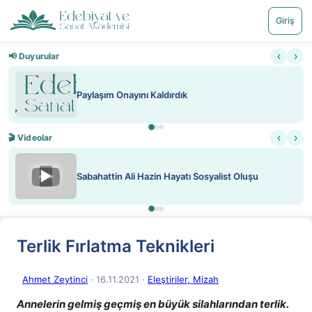
Giriş
‹
›
📢 Duyurular
Paylaşım Onayını Kaldırdık
‹
›
🎬 Videolar
▶
Sabahattin Ali Hazin Hayatı Sosyalist Oluşu
Terlik Fırlatma Teknikleri
Ahmet Zeytinci
· 16.11.2021
·
Eleştiriler, Mizah
Annelerin gelmiş geçmiş en büyük silahlarından terlik.