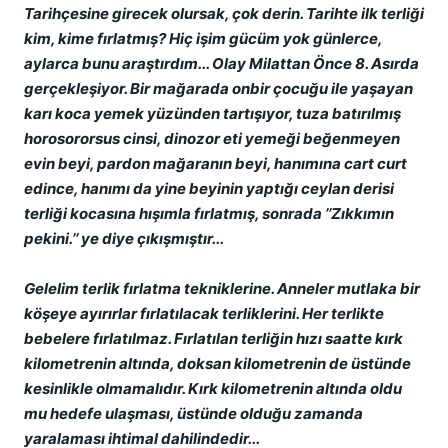
Tarihçesine girecek olursak, çok derin. Tarihte ilk terliği
kim, kime fırlatmış? Hiç işim gücüm yok günlerce,
aylarca bunu araştırdım... Olay Milattan Önce 8. Asırda
gerçekleşiyor. Bir mağarada onbir çocuğu ile yaşayan
karı koca yemek yüzünden tartışıyor, tuza batırılmış
horosororsus cinsi, dinozor eti yemeği beğenmeyen
evin beyi, pardon mağaranın beyi, hanımına cart curt
edince, hanımı da yine beyinin yaptığı ceylan derisi
terliği kocasına hışımla fırlatmış, sonrada ’’Zıkkımın
pekini.’’ ye diye çıkışmıştır...
Gelelim terlik fırlatma tekniklerine. Anneler mutlaka bir
köşeye ayırırlar fırlatılacak terliklerini. Her terlikte
bebelere fırlatılmaz. Fırlatılan terliğin hızı saatte kırk
kilometrenin altında, doksan kilometrenin de üstünde
kesinlikle olmamalıdır. Kırk kilometrenin altında oldu
mu hedefe ulaşması, üstünde olduğu zamanda
yaralaması ihtimal dahilindedir...