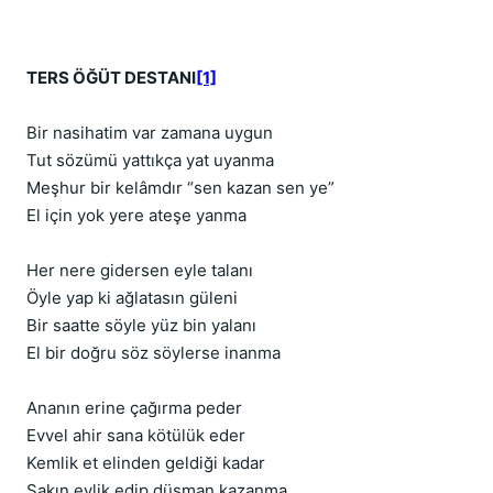
TERS ÖĞÜT DESTANI
[1]
Bir nasihatim var zamana uygun
Tut sözümü yattıkça yat uyanma
Meşhur bir kelâmdır “sen kazan sen ye”
El için yok yere ateşe yanma
Her nere gidersen eyle talanı
Öyle yap ki ağlatasın güleni
Bir saatte söyle yüz bin yalanı
El bir doğru söz söylerse inanma
Ananın erine çağırma peder
Evvel ahir sana kötülük eder
Kemlik et elinden geldiği kadar
Sakın eylik edip düşman kazanma