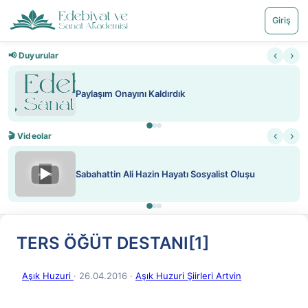
Giriş
‹
›
📢 Duyurular
Paylaşım Onayını Kaldırdık
‹
›
🎬 Videolar
▶
Sabahattin Ali Hazin Hayatı Sosyalist Oluşu
TERS ÖĞÜT DESTANI[1]
Aşık Huzuri
· 26.04.2016
·
Aşık Huzuri Şiirleri Artvin