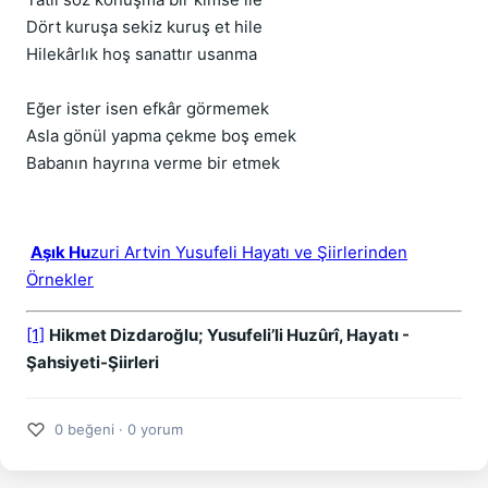
Dört kuruşa sekiz kuruş et hile
Hilekârlık hoş sanattır usanma
Eğer ister isen efkâr görmemek
Asla gönül yapma çekme boş emek
Babanın hayrına verme bir etmek
Aşık Hu
zuri Artvin Yusufeli Hayatı ve Şiirlerinden
Örnekler
[1]
Hikmet Dizdaroğlu; Yusufeli’li Huzûrî, Hayatı -
Şahsiyeti-Şiirleri
♡
0 beğeni · 0 yorum