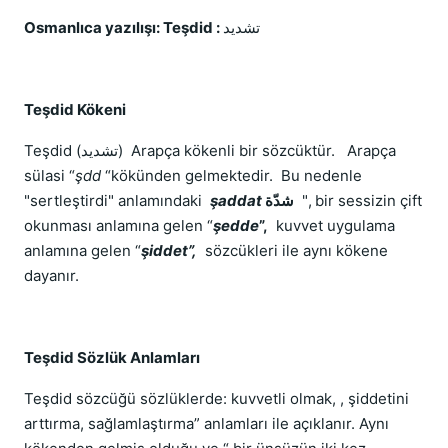
Osmanlıca yazılışı: Teşdid :
ﺗﺸﺪﻳﺪ
Teşdid Kökeni
Teşdid (ﺗﺸﺪﻳﺪ)
Arapça kökenli bir sözcüktür. Arapça
sülasi “
şdd
“kökünden gelmektedir. Bu nedenle
"sertleştirdi" anlamındaki
şaddat
شدّة
", bir sessizin çift
okunması anlamına gelen “
şedde
”,
kuvvet uygulama
anlamına gelen “
şiddet”,
sözcükleri ile aynı kökene
dayanır.
Teşdid Sözlük Anlamları
Teşdid sözcüğü sözlüklerde: kuvvetli olmak, , şiddetini
arttırma, sağlamlaştırma” anlamları ile açıklanır. Aynı