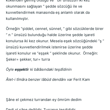
kökenden gelmiş olduğu ve “ bir ünsüzün iki kez
okunmasını sağlayan “ şedde sözcüğü ile ve
kuvvetlendirmek manasında eş anlamlı olarak da
kullanılmıştır.
Örneğin “şiddet, cennet, sünnet, “ gibi sözcüklerde birer
“ n “ ünsüzü bulunduğu halde üzerine şedde işareti
konulursa iki kez okunur. Mesela eşek sözcüğündeki “ş “
ünsüzü kuvvetlendirilmek istenirse üzerine şedde
işareti konulur ve “eşşek “ şeklinde okunur. Örneğin:
Şeker= şekker, tur= turra
Öyle
eşşekti
r ki bâlâsındaki teşdîdinin
Âlet-i tîmâra benzer lâbüd dendânı var
Ferit Kam
Şâne el çekmez turrandan ey ömrüm dedim
Dedi ol şâne değildir. Turranın teşdididir.