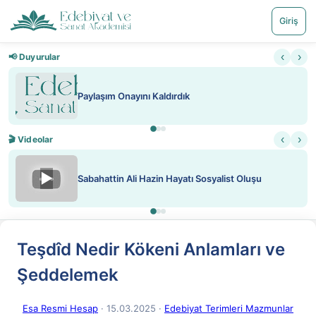
Giriş
‹
›
📢 Duyurular
Paylaşım Onayını Kaldırdık
‹
›
🎬 Videolar
▶
Sabahattin Ali Hazin Hayatı Sosyalist Oluşu
Teşdîd Nedir Kökeni Anlamları ve
Şeddelemek
Esa Resmi Hesap
· 15.03.2025
·
Edebiyat Terimleri Mazmunlar