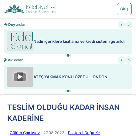
Giriş
‹
›
📢 Duyurular
Nadir içeriklere kısıtlama ve kredi sistemi getirildi
‹
›
🎬 Videolar
▶
ATEŞ YAKMAK KONU ÖZET J. LONDON
TESLİM OLDUĞU KADAR İNSAN
KADERİNE
Gülüm Çamlısoy
· 27.08.2023
·
Pastoral Doğa Kır