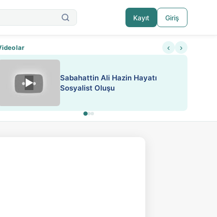
Kayıt
Giriş
‹
›
Videolar
ATEŞ YAKMAK KONU ÖZET J.
▶
ESA 'da Sen de Paylaş
LONDON