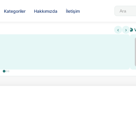
Kategoriler
Hakkımızda
İletişim
‹
›
🎬 
Sabahattin Ali Hazin Hayatı
▶
 sistemi getirildi
Sosyalist Oluşu