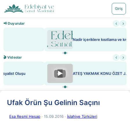
Giriş
‹
›
📢 Duyurular
Nadir içeriklere kısıtlama ve kredi sistemi getirildi
‹
›
🎬 Videolar
▶
ATEŞ YAKMAK KONU ÖZET J. LONDON
Ufak Örün Şu Gelinin Saçını
Esa Resmi Hesap
· 15.09.2016
·
İslahiye Türküleri