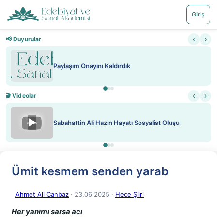
Giriş
‹
›
📢 Duyurular
Paylaşım Onayını Kaldırdık
‹
›
🎬 Videolar
▶
Sabahattin Ali Hazin Hayatı Sosyalist Oluşu
Ümit kesmem senden yarab
Ahmet Ali Canbaz
· 23.06.2025
·
Hece Şiiri
Her yanımı sarsa acı