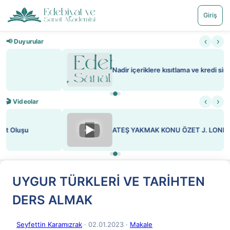
Giriş
‹
›
📢 Duyurular
Nadir içeriklere kısıtlama ve kredi sistemi getirildi
‹
›
🎬 Videolar
▶
ATEŞ YAKMAK KONU ÖZET J. LONDON
UYGUR TÜRKLERİ VE TARİHTEN
DERS ALMAK
Seyfettin Karamızrak
· 02.01.2023
·
Makale