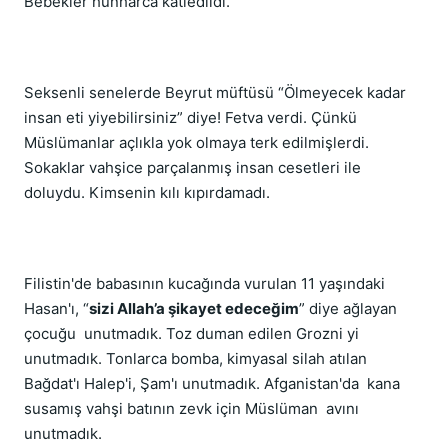
Bebekler hunharca katledildi.
Seksenli senelerde Beyrut müftüsü “Ölmeyecek kadar
insan eti yiyebilirsiniz” diye! Fetva verdi. Çünkü
Müslümanlar açlıkla yok olmaya terk edilmişlerdi.
Sokaklar vahşice parçalanmış insan cesetleri ile
doluydu. Kimsenin kılı kıpırdamadı.
Filistin'de babasının kucağında vurulan 11 yaşındaki
Hasan'ı, “
sizi Allah’a şikayet edeceğim
” diye ağlayan
çocuğu unutmadık. Toz duman edilen Grozni yi
unutmadık. Tonlarca bomba, kimyasal silah atılan
Bağdat'ı Halep'i, Şam'ı unutmadık. Afganistan'da kana
susamış vahşi batının zevk için Müslüman avını
unutmadık.