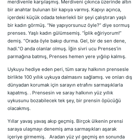
merdivenle karşılaşmış. Merdiveni çıkınca üzerinde altın
bir anahtar bulunan bir kapıya varmış. Kapıyı açınca,
içerdeki küçük odada tekerlekli bir şeyi çalıştıran yaşlı
bir kadın görmüş. “Ne yapıyorsunuz öyle?” diye sormuş
prenses. Yaşlı kadın gülümsemiş. “İplik eğiriyorum!”
demiş. “Orada öyle bakıp durma. Gel, bir de sen dene,
hadi.”O anda olanlar olmuş. İğin sivri ucu Prenses’in
parmağına batmış, Prenses hemen yere yığılıp kalmış.
Uykuyu hediye eden peri, tüm saray halkının prensesle
birlikte 100 yıllık uykuya dalmasını sağlamış. ve onları dış
dünyadan korumak için sarayın etrafını sarmaşıklarla
kapatmış. . Prensesin ve saray halkının yüz yıllık
uykusunu bozabilecek tek şey, bir prensin öpücüğü
olacakmış.
Yıllar yavaş yavaş akıp geçmiş. Birçok ülkenin prensi
saraya ulaşmayı denemiş ama sarmaşıkları aşarak
içeriye girmemiş. Aradan yüz yıl geçmiş en sonunda