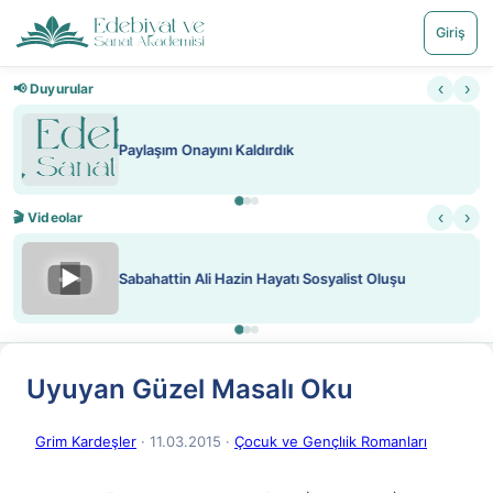
Giriş
‹
›
📢 Duyurular
Nadir içeriklere kısıtlama ve kredi sistemi getirildi
‹
›
🎬 Videolar
▶
ATEŞ YAKMAK KONU ÖZET J. LONDON
Uyuyan Güzel Masalı Oku
Grim Kardeşler
· 11.03.2015
·
Çocuk ve Gençlıik Romanları