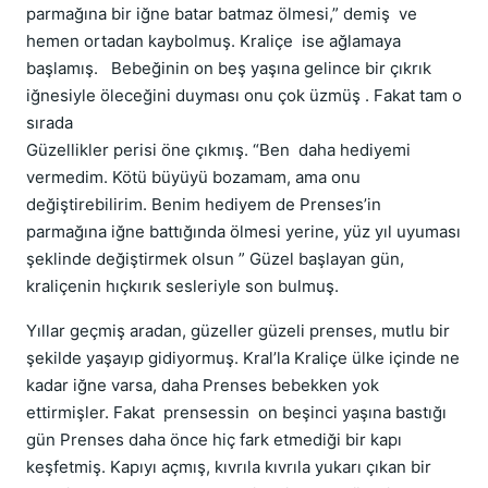
parmağına bir iğne batar batmaz ölmesi,” demiş ve
hemen ortadan kaybolmuş. Kraliçe ise ağlamaya
başlamış. Bebeğinin on beş yaşına gelince bir çıkrık
iğnesiyle öleceğini duyması onu çok üzmüş . Fakat tam o
sırada
Güzellikler perisi öne çıkmış. “Ben daha hediyemi
vermedim. Kötü büyüyü bozamam, ama onu
değiştirebilirim. Benim hediyem de Prenses’in
parmağına iğne battığında ölmesi yerine, yüz yıl uyuması
şeklinde değiştirmek olsun ” Güzel başlayan gün,
kraliçenin hıçkırık sesleriyle son bulmuş.
Yıllar geçmiş aradan, güzeller güzeli prenses, mutlu bir
şekilde yaşayıp gidiyormuş. Kral’la Kraliçe ülke içinde ne
kadar iğne varsa, daha Prenses bebekken yok
ettirmişler. Fakat prensessin on beşinci yaşına bastığı
gün Prenses daha önce hiç fark etmediği bir kapı
keşfetmiş. Kapıyı açmış, kıvrıla kıvrıla yukarı çıkan bir