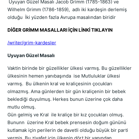
Uyuyan Güzel Masalı Jacob Grimm (1785-1863) ve
Wilhelm Grimm (1786-1859), adlı iki kardeşin derlemiş
olduğu İki yüzden fazla Avrupa masalından biridir
DİĞER GRİMM MASALLARI İÇİN LİNKİ TIKLAYIN
/writer/grim-kardesler
Uyuyan Güzel Masalı
Vaktin birinde bir güzellikler ülkesi varmış. Bu güzellikler
ülkesinin hemen yanıbaşında ise Mutluluklar ülkesi
varmış. Bu ülkenin kral ve kraliçesinin çocukları
olmazmış. Ama günlerden bir gün kraliçenin bir bebek
beklediği duyulmuş. Herkes bunun üzerine çok daha
mutlu olmuş.
Gün gelmiş ve Kral ile kraliçe bir kız çocukları olmuş.
Bununn üzerine Kral bebek prensesin doğum gününü
kutlamak için perilerin de davetli olduğu büyük bir parti
vermiş. Bu ziyafet için ülkenin dört bir yanından