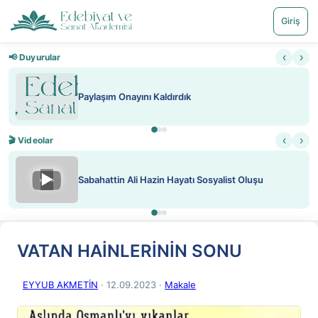
Giriş
‹
›
📢 Duyurular
Paylaşım Onayını Kaldırdık
‹
›
🎬 Videolar
▶
Sabahattin Ali Hazin Hayatı Sosyalist Oluşu
VATAN HAİNLERİNİN SONU
EYYUB AKMETİN
· 12.09.2023
·
Makale