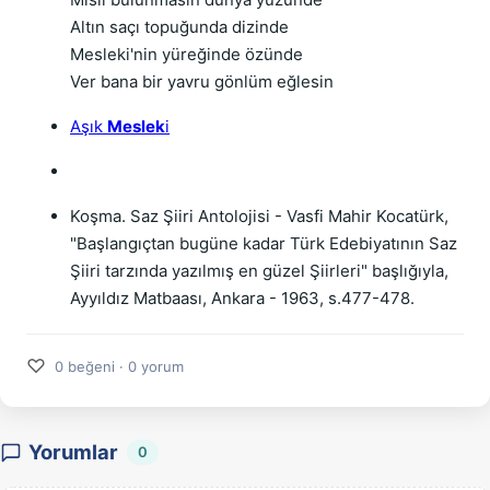
Altın saçı topuğunda dizinde
Mesleki'nin yüreğinde özünde
Ver bana bir yavru gönlüm eğlesin
Aşık
Meslek
i
Koşma. Saz Şiiri Antolojisi - Vasfi Mahir Kocatürk,
"Başlangıçtan bugüne kadar Türk Edebiyatının Saz
Şiiri tarzında yazılmış en güzel Şiirleri" başlığıyla,
Ayyıldız Matbaası, Ankara - 1963, s.477-478.
♡
0 beğeni · 0 yorum
Yorumlar
0