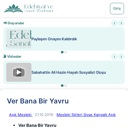
Giriş
‹
›
📢 Duyurular
Paylaşım Onayını Kaldırdık
‹
›
🎬 Videolar
▶
Sabahattin Ali Hazin Hayatı Sosyalist Oluşu
Ver Bana Bir Yavru
Aşık Mesleki
· 21.10.2016
·
Mesleki Şiirleri Sivas Kangallı Aşık
Ver Bana Bir Yavru