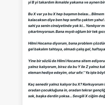
yi B yi takardım ikmalde yakama ve aynen bir üst
Bu X var ya bu X hep başımın belası... Bilmem s
kalacaksın diye ben hep sınıfta çaktım yahu!
sahi ya senin cinsiyetinde yok ki... Yanılıyo
çıkartmıyorsun. Bana mıydı oğlum bir tek gıcı
Hilmi Hocama diyorum, bana problem çözdürme
gel bakalım tahtaya, olmadı çalış gel, haftaya
Yine bir sözlü de Hilmi Hocama sitem ediyor
yalnız kalıyorum, biraz da bu Y ile Z yalnız kal
eleman hediye edeyim, otur sıfır.’’ Ya işte bö
Kaç senedir yalnız kalıyor bu X? Korkuyorum bi
oradan çocukluğuna in, oradan tekrar gençliğine
sok, başka derdin yoksa... Sevgili X ciğim değe