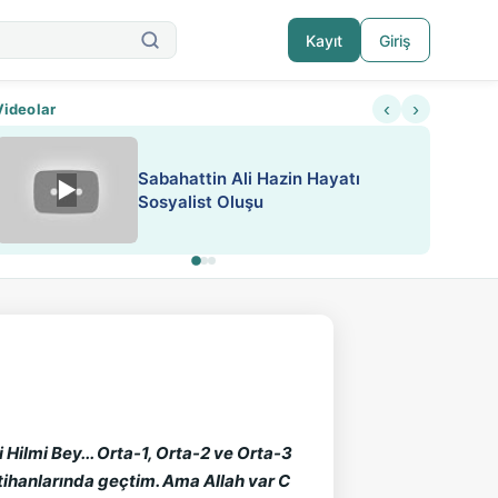
Kayıt
Giriş
‹
›
Videolar
Sabahattin Ali Hazin Hayatı
▶
Nadir içeriklere kısıtlama ve kredi sistemi get
Sosyalist Oluşu
ilmi Bey... Orta-1, Orta-2 ve Orta-3
tihanlarında geçtim. Ama Allah var C