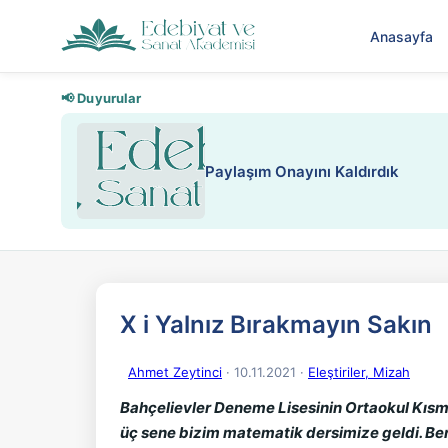
Anasayfa
📢 Duyurular
Paylaşım Onayını Kaldırdık
X i Yalnız Bırakmayın Sakın
Ahmet Zeytinci
· 10.11.2021
·
Eleştiriler, Mizah
Bahçelievler Deneme Lisesinin Ortaokul Kısmı
üç sene bizim matematik dersimize geldi. Ben