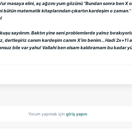
 Vur masaya elini, aç ağzını yum gözünü ’’Bundan sonra ben X 
i bütün matematik kitaplarından çıkartın kardeşim o zaman.’’
u!
uşu sayılırım. Baktın yine seni problemlerde yalnız bırakıyorla
, dertleşiriz canım kardeşim canım X’im benim... Hadi 2x+1’i an
nsuz bile var yahu! Vallahi ben olsam kaldıramam bu kadar yükü.
Yorum yapmak için
giriş yapın
.