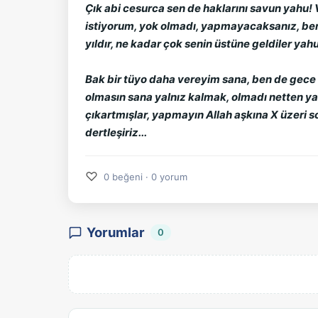
Çık abi cesurca sen de haklarını savun yahu!
istiyorum, yok olmadı, yapmayacaksanız, ben
yıldır, ne kadar çok senin üstüne geldiler yah
Bak bir tüyo daha vereyim sana, ben de gece k
olmasın sana yalnız kalmak, olmadı netten yaz
çıkartmışlar, yapmayın Allah aşkına X üzeri so
dertleşiriz...
♡
0 beğeni · 0 yorum
Yorumlar
0