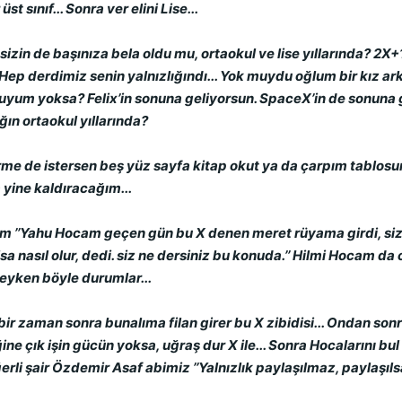
 sınıf... Sonra ver elini Lise...
izin de başınıza bela oldu mu, ortaokul ve lise yıllarında? 2X+1=
 Hep derdimiz senin yalnızlığındı... Yok muydu oğlum bir kız a
r muyum yoksa? Felix’in sonuna geliyorsun. SpaceX’in de sonuna 
ğın ortaokul yıllarında?
 de istersen beş yüz sayfa kitap okut ya da çarpım tablosu
 yine kaldıracağım...
um ’’Yahu Hocam geçen gün bu X denen meret rüyama girdi, sizd
sa nasıl olur, dedi. siz ne dersiniz bu konuda.’’ Hilmi Hocam da 
yleyken böyle durumlar...
r zaman sonra bunalıma filan girer bu X zibidisi... Ondan sonra
 çık işin gücün yoksa, uğraş dur X ile... Sonra Hocalarını bul Th
rli şair Özdemir Asaf abimiz ’’Yalnızlık paylaşılmaz, paylaşılsa 