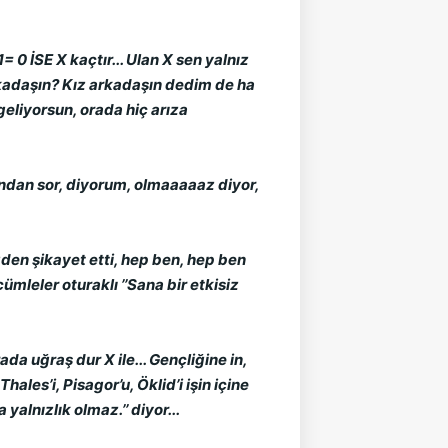
 0 İSE X kaçtır... Ulan X sen yalnız
rkadaşın? Kız arkadaşın dedim de ha
geliyorsun, orada hiç arıza
ndan sor, diyorum, olmaaaaaz diyor,
en şikayet etti, hep ben, hep ben
cümleler oturaklı ’’Sana bir etkisiz
da uğraş dur X ile... Gençliğine in,
ales’i, Pisagor’u, Öklid’i işin içine
yalnızlık olmaz.’’ diyor...