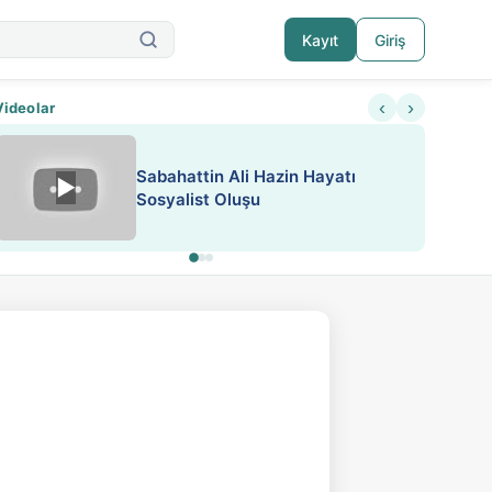
Kayıt
Giriş
‹
›
Videolar
Sabahattin Ali Hazin Hayatı
▶
Nadir içeriklere kısıtlama ve kredi sistemi get
Sosyalist Oluşu