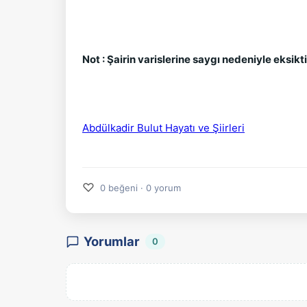
Not : Şairin varislerine saygı nedeniyle eksiktir
Abdülkadir Bulut Hayatı ve Şiirleri
♡
0 beğeni · 0 yorum
Yorumlar
0