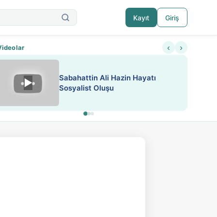
Kayıt
Giriş
‹
›
Videolar
ATEŞ YAKMAK KONU ÖZET J.
▶
ESA 'da Sen de Paylaş
LONDON