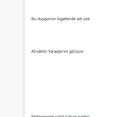
Bu duygunun lügatlerde adı yok
Ahvâlimi Yaradan'ım görüyor
Mahkemede şahit tuttum kaderi