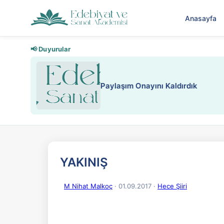
Anasayfa
📢 Duyurular
Nadir içeriklere kısıtlama ve kredi
YAKINIŞ
M Nihat Malkoç
· 01.09.2017
·
Hece Şiiri