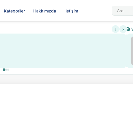
Kategoriler
Hakkımızda
İletişim
‹
›
🎬 
Sabahattin Ali Hazin Hayatı
▶
 sistemi getirildi
Sosyalist Oluşu