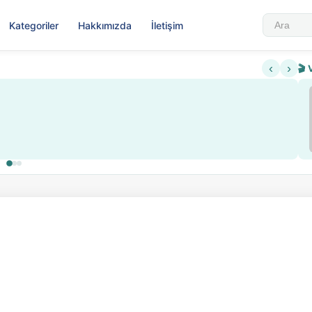
Kategoriler
Hakkımızda
İletişim
‹
›
🎬 
Sabahattin Ali Hazin Hayatı
▶
lama ve kredi sistemi getirildi
Sosyalist Oluşu