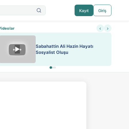
Kayıt
Giriş
‹
›
Videolar
ATEŞ YAKMAK KONU ÖZET J.
▶
ESA 'da Sen de Paylaş
LONDON