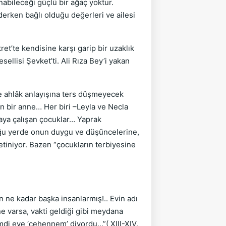
unabileceği güçlü bir ağaç yoktur.
ken bağlı olduğu değerleri ve ailesi
t’te kendisine karşı garip bir uzaklık
sellisi Şevket’ti. Ali Rıza Bey’i yakan
e ahlâk anlayışına ters düşmeyecek
n bir anne… Her biri –Leyla ve Necla
amaya çalışan çocuklar… Yaprak
Çoğu yerde onun duygu ve düşüncelerine,
etiniyor. Bazen “çocukların terbiyesine
n ne kadar başka insanlarmış!.. Evin adı
 varsa, vakti geldiği gibi meydana
imdi eve ‘cehennem’ diyordu…”( XIII-XIV.