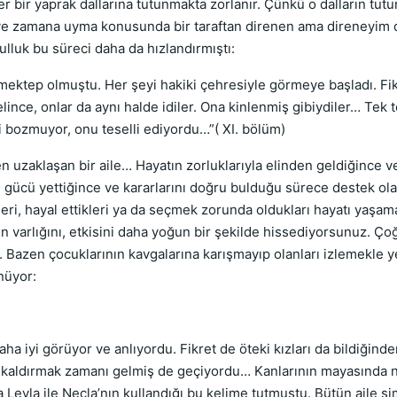
Her bir yaprak dallarına tutunmakta zorlanır. Çünkü o dalların tut
 zamana uyma konusunda bir taraftan direnen ama direneyim der
ulluk bu süreci daha da hızlandırmıştı:
ektep olmuştu. Her şeyi hakiki çehresiyle görmeye başladı. Fikre
ince, onlar da aynı halde idiler. Ona kinlenmiş gibiydiler… Tek te
ini bozmuyor, onu teselli ediyordu…”( XI. bölüm)
zaklaşan bir aile… Hayatın zorluklarıyla elinden geldiğince v
 gücü yettiğince ve kararlarını doğru bulduğu sürece destek ola
tikleri, hayal ettikleri ya da seçmek zorunda oldukları hayatı yaş
in varlığını, etkisini daha yoğun bir şekilde hissediyorsunuz. 
z. Bazen çocuklarının kavgalarına karışmayıp olanları izlemekle y
nüyor:
a iyi görüyor ve anlıyordu. Fikret de öteki kızları da bildiğinde
ı kaldırmak zamanı gelmiş de geçiyordu… Kanlarının mayasında ne
 Leyla ile Necla’nın kullandığı bu kelime tutmuştu. Bütün aile ş