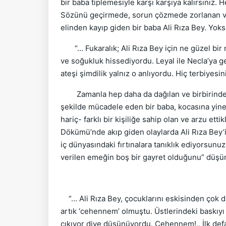
bir baba tiplemesiyle karşı karşıya kalırsınız. 
Sözünü geçirmede, sorun çözmede zorlanan ve
elinden kayıp giden bir baba Ali Rıza Bey. Yoks
“… Fukaralık; Ali Rıza Bey için ne güzel bir m
ve soğukluk hissediyordu. Leyal ile Necla’ya gel
ateşi şimdilik yalnız o anlıyordu. Hiç terbiyes
Zamanla hep daha da dağılan ve birbirinden u
şekilde mücadele eden bir baba, kocasına yine
hariç- farklı bir kişiliğe sahip olan ve arzu et
Dökümü’nde akıp giden olaylarda Ali Rıza Bey’
iç dünyasındaki fırtınalara tanıklık ediyorsunu
verilen emeğin boş bir gayret olduğunu” düşü
“… Ali Rıza Bey, çocuklarını eskisinden çok dah
artık ‘cehennem’ olmuştu. Üstlerindeki baskıy
çıkıyor diye düşünüyordu. Cehennem!.. İlk defa