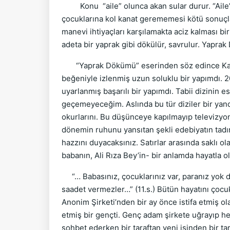
Konu “aile” olunca akan sular durur. “Aile” 
çocuklarına kol kanat gerememesi kötü sonuç
manevi ihtiyaçları karşılamakta aciz kalması bir
adeta bir yaprak gibi dökülür, savrulur. Yaprak
“Yaprak Dökümü” eserinden söz edince Kanal D
beğeniyle izlenmiş uzun soluklu bir yapımdı. 2
uyarlanmış başarılı bir yapımdı. Tabii dizinin
geçemeyeceğim. Aslında bu tür diziler bir yand
okurlarını. Bu düşünceye kapılmayıp televizyo
dönemin ruhunu yansıtan şekli edebiyatın tadın
hazzını duyacaksınız. Satırlar arasında saklı ol
babanın, Ali Rıza Bey’in- bir anlamda hayatla o
“… Babasınız, çocuklarınız var, paranız yok d
saadet vermezler…” (11.s.) Bütün hayatını çocuk
Anonim Şirketi’nden bir ay önce istifa etmiş ol
etmiş bir gençti. Genç adam şirkete uğrayıp h
sohbet ederken bir taraftan yeni işinden bir ta