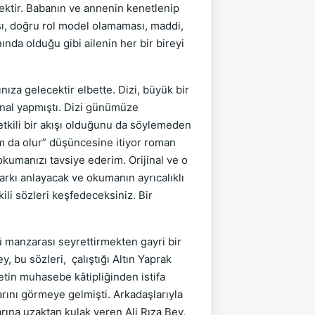
ktir. Babanın ve annenin kenetlenip
, doğru rol model olamaması, maddi,
ında olduğu gibi ailenin her bir bireyi
a gelecektir elbette. Dizi, büyük bir
inal yapmıştı. Dizi günümüze
etkili bir akışı olduğunu da söylemeden
am da olur” düşüncesine itiyor roman
kumanızı tavsiye ederim. Orijinal ve o
arkı anlayacak ve okumanın ayrıcalıklı
kili sözleri keşfedeceksiniz. Bir
ü manzarası seyrettirmekten gayri bir
, bu sözleri, çalıştığı Altın Yaprak
etin muhasebe kâtipliğinden istifa
rını görmeye gelmişti. Arkadaşlarıyla
arına uzaktan kulak veren Ali Rıza Bey,