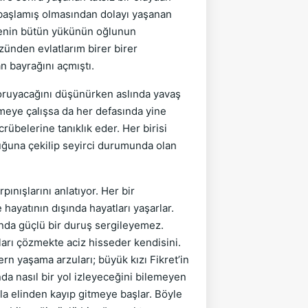
 başlamış olmasından dolayı yaşanan
ilenin bütün yükünün oğlunun
zünden evlatlarım birer birer
 bayrağını açmıştı.
ruyacağını düşünürken aslında yavaş
tmeye çalışsa da her defasında yine
crübelerine tanıklık eder. Her birisi
buğuna çekilip seyirci durumunda olan
nışlarını anlatıyor. Her bir
hayatının dışında hayatları yaşarlar.
sında güçlü bir duruş sergileyemez.
arı çözmekte aciz hisseder kendisini.
ern yaşama arzuları; büyük kızı Fikret’in
da nasıl bir yol izleyeceğini bilemeyen
la elinden kayıp gitmeye başlar. Böyle