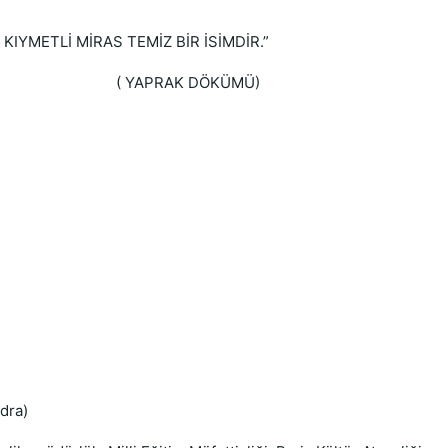
IYMETLİ MİRAS TEMİZ BİR İSİMDİR.”
 DÖKÜMÜ)
ndra)