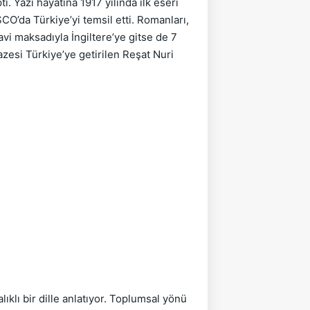
tı. Yazı hayatına 1917 yılında ilk eseri
CO’da Türkiye’yi temsil etti. Romanları,
davi maksadıyla İngiltere’ye gitse de 7
azesi Türkiye’ye getirilen Reşat Nuri
ıklı bir dille anlatıyor. Toplumsal yönü