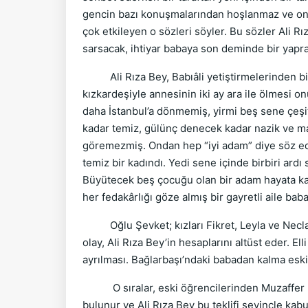
gencin bazı konuşmalarından hoşlanmaz ve ona s
çok etkileyen o sözleri söyler. Bu sözler Ali Rı
sarsacak, ihtiyar babaya son deminde bir yapr
Ali Rıza Bey, Babıâli yetiştirmelerinden bir
kızkardeşiyle annesinin iki ay ara ile ölmesi 
daha İstanbul’a dönmemiş, yirmi beş sene çeşitl
kadar temiz, gülünç denecek kadar nazik ve ma
göremezmiş. Ondan hep “iyi adam” diye söz eder
temiz bir kadındı. Yedi sene içinde birbiri ard
Büyütecek beş çocuğu olan bir adam hayata karş
her fedakârlığı göze almış bir gayretli aile babas
Oğlu Şevket; kızları Fikret, Leyla ve Necla’d
olay, Ali Rıza Bey’in hesaplarını altüst eder. 
ayrılması. Bağlarbaşı’ndaki babadan kalma eski e
O sıralar, eski öğrencilerinden Muzaffer Bey
bulunur ve Ali Rıza Bey bu teklifi sevinçle kab