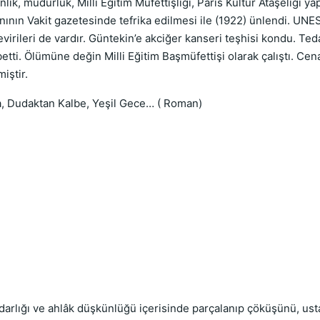
lik, müdürlük, Milli Eğitim Müfettişliği, Paris Kültür Ataşeliği yap
ının Vakit gazetesinde tefrika edilmesi ile (1922) ünlendi. UNES
 çevirileri de vardır. Güntekin’e akciğer kanseri teşhisi kondu. Te
betti. Ölümüne değin Milli Eğitim Başmüfettişi olarak çalıştı. Cen
iştir.
ga, Dudaktan Kalbe, Yeşil Gece… ( Roman)
darlığı ve ahlâk düşkünlüğü içerisinde parçalanıp çöküşünü, ustal