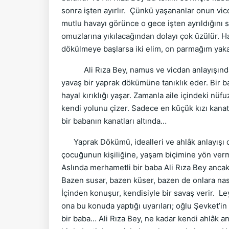
sonra işten ayırlır. Çünkü yaşananlar onun vi
mutlu havayı görünce o gece işten ayrıldığını
omuzlarına yıkılacağından dolayı çok üzülür. H
dökülmeye başlarsa iki elim, on parmağım yak
Ali Rıza Bey, namus ve vicdan anlayışından 
yavaş bir yaprak dökümüne tanıklık eder. Bir b
hayal kırıklığı yaşar. Zamanla aile içindeki nüf
kendi yolunu çizer. Sadece en küçük kızı kanat
bir babanın kanatları altında…
Yaprak Dökümü, idealleri ve ahlâk anlayışı doğ
çocuğunun kişiliğine, yaşam biçimine yön vermey
Aslında merhametli bir baba Ali Rıza Bey ancak
Bazen susar, bazen küser, bazen de onlara nası
İçinden konuşur, kendisiyle bir savaş verir. Le
ona bu konuda yaptığı uyarıları; oğlu Şevket’i
bir baba… Ali Rıza Bey, ne kadar kendi ahlâk a