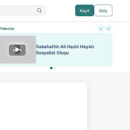
Kayıt
Giriş
‹
›
Videolar
ATEŞ YAKMAK KONU ÖZET J.
▶
ESA 'da Sen de Paylaş
LONDON