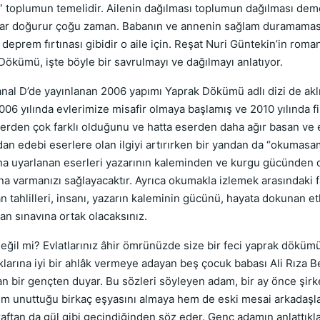
toplumun temelidir. Ailenin dağılması toplumun dağılması deme
lar doğurur çoğu zaman. Babanın ve annenin sağlam duramaması
 deprem fırtınası gibidir o aile için. Reşat Nuri Güntekin’in roman
 Dökümü, işte böyle bir savrulmayı ve dağılmayı anlatıyor.
’de yayınlanan 2006 yapımı Yaprak Dökümü adlı dizi de aklınız
006 yılında evlerimize misafir olmaya başlamış ve 2010 yılında f
 eserden çok farklı olduğunu ve hatta eserden daha ağır basan ve 
an edebi eserlere olan ilgiyi artırırken bir yandan da “okumas
na uyarlanan eserleri yazarının kaleminden ve kurgu gücünden o
a varmanızı sağlayacaktır. Ayrıca okumakla izlemek arasındaki f
an tahlilleri, insanı, yazarın kaleminin gücünü, hayata dokunan et
lan sınavına ortak olacaksınız.
eğil mi? Evlatlarınız âhir ömrünüzde size bir feci yaprak döküm
larına iyi bir ahlâk vermeye adayan beş çocuk babası Ali Rıza Bey
an bir gençten duyar. Bu sözleri söyleyen adam, bir ay önce şirk
em unuttuğu birkaç eşyasını almaya hem de eski mesai arkadaşla
raftan da gül gibi geçindiğinden söz eder. Genç adamın anlattıkl