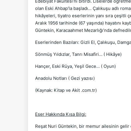
Edebiyat Fakültesi’ni bitirdi. Liselerde öğretmen
olan Eski Ahbap’la başladı… Çalıkuşu adlı roman
hikâyeleri, tiyatro eserlerinin yanı sıra çeşitli
Aralık 1956 tarihinde (67 yaşında) hayatını kay
Güntekin, Karacaahmet Mezarlığı’nda defnedilm
Eserlerinden Bazıları: Gizli El, Çalıkuşu, Dam
Sönmüş Yıldızlar, Tanrı Misafiri… ( Hikâye)
Hançer, Eski Rüya, Yeşil Gece… ( Oyun)
Anadolu Notları ( Gezi yazısı)
(Kaynak: Kitap ve Akit .com.tr)
Eser Hakkında Kısa Bilgi:
Reşat Nuri Güntekin, bir memur ailesinin gelir 