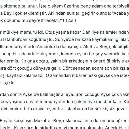
itemde bulunur. İşte o sitem üzerine genç adam ona terbiyeli bi
za Bey’i çok etkilemiştir. Aklından şunları geçirir o anda: “Acaba
ak dökümü mü seyrettirecekti?”( 12.s.)
 mülkiye memuru idi. Otuz yaşına kadar Dahiliye kalemlerinden 
onu İstanbul’dan soğutmuştu. Suriye’de bir kaza kaymakamlığı ala
i memuriyetlerle Anadolu’da dolaşmıştı. Ali Rıza Bey, çok bilgili
hcup bir adamdı. Hak yemek, kanuna aykırı bir şey yapmak, kalp 
lermiş. Kırkına doğru, yakın bir arkadaşının önerdiği biriyle ev
ı sıra dört çocuğu dünyaya gelir. Dört seneden sonra son bir kızla
ı kayıtsız kalamazdı. O zamandan itibaren eski gevşek ve isteks
ı çıktı.
an sonra Ayşe de katılmıştır aileye. Son çocuğu Ayşe çok vakits
Elli beş yaşında devlet memuriyetinden çekilmeye mecbur kalır. Kır
vi tamir ettirip oraya taşınırlar. İstanbul’da bir süre işsiz geze
’le karşılaşır. Muzaffer Bey, eski hocasının durumunu öğreninc
ul eder. Kısa sürede şirketin en iyi memuru olmuştu. Ancak bir s