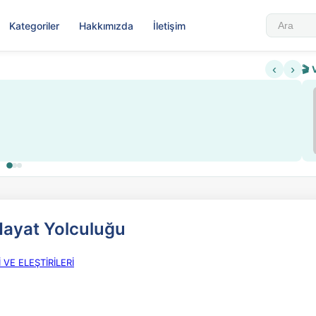
Kategoriler
Hakkımızda
İletişim
‹
›
🎬 
Sabahattin Ali Hazin Hayatı
▶
 sistemi getirildi
Sosyalist Oluşu
Hayat Yolculuğu
 VE ELEŞTİRİLERİ