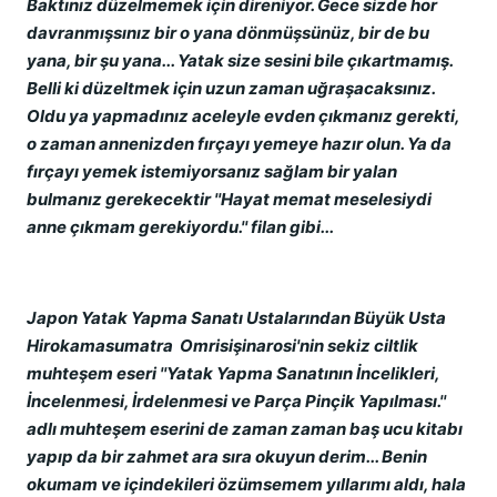
Baktınız düzelmemek için direniyor. Gece sizde hor
davranmışsınız bir o yana dönmüşsünüz, bir de bu
yana, bir şu yana... Yatak size sesini bile çıkartmamış.
Belli ki düzeltmek için uzun zaman uğraşacaksınız.
Oldu ya yapmadınız aceleyle evden çıkmanız gerekti,
o zaman annenizden fırçayı yemeye hazır olun. Ya da
fırçayı yemek istemiyorsanız sağlam bir yalan
bulmanız gerekecektir ''Hayat memat meselesiydi
anne çıkmam gerekiyordu.'' filan gibi...
Japon Yatak Yapma Sanatı Ustalarından Büyük Usta
Hirokamasumatra Omrisişinarosi'nin sekiz ciltlik
muhteşem eseri ''Yatak Yapma Sanatının İncelikleri,
İncelenmesi, İrdelenmesi ve Parça Pinçik Yapılması.''
adlı muhteşem eserini de zaman zaman baş ucu kitabı
yapıp da bir zahmet ara sıra okuyun derim... Benin
okumam ve içindekileri özümsemem yıllarımı aldı, hala