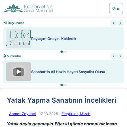
Giriş
‹
›
📢 Duyurular
Paylaşım Onayını Kaldırdık
‹
›
🎬 Videolar
▶
Sabahattin Ali Hazin Hayatı Sosyalist Oluşu
Yatak Yapma Sanatının İncelikleri
Ahmet Zeytinci
· 17.03.2025
·
Eleştiriler, Mizah
Yatak deyip geçmeyin. Eğer ki günde normal bir insan