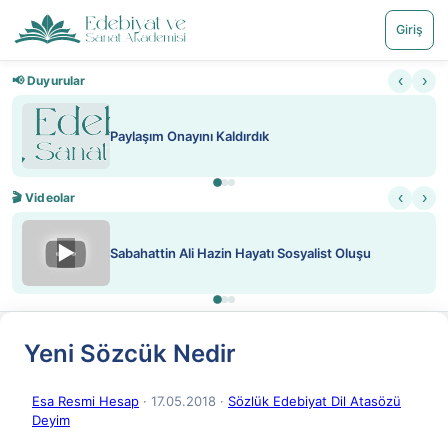
Giriş
‹
›
📢 Duyurular
Paylaşım Onayını Kaldırdık
‹
›
🎬 Videolar
▶
Sabahattin Ali Hazin Hayatı Sosyalist Oluşu
Yeni Sözcük Nedir
Esa Resmi Hesap
· 17.05.2018
·
Sözlük Edebiyat Dil Atasözü
Deyim