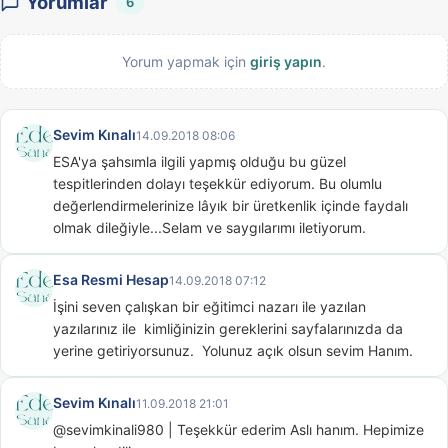
Yorumlar
6
Yorum yapmak için
giriş yapın
.
Sevim Kınalı
14.09.2018 08:06
ESA'ya şahsımla ilgili yapmış olduğu bu güzel 
tespitlerinden dolayı teşekkür ediyorum. Bu olumlu 
değerlendirmelerinize lâyık bir üretkenlik içinde faydalı 
olmak dileğiyle...Selam ve saygılarımı iletiyorum.
Esa Resmi Hesap
14.09.2018 07:12
İşini seven çalışkan bir eğitimci nazarı ile yazılan 
yazılarınız ile  kimliğinizin gereklerini sayfalarınızda da 
yerine getiriyorsunuz.  Yolunuz açık olsun sevim Hanım.
Sevim Kınalı
11.09.2018 21:01
@sevimkinali980 | Teşekkür ederim Aslı hanım. Hepimize 