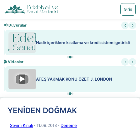
Giriş
‹
›
📢 Duyurular
Nadir içeriklere kısıtlama ve kredi sistemi getirildi
‹
›
🎬 Videolar
▶
ATEŞ YAKMAK KONU ÖZET J. LONDON
YENİDEN DOĞMAK
Sevim Kınalı
· 11.09.2018
·
Deneme