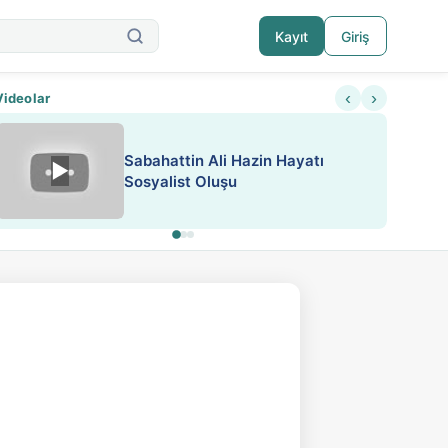
Kayıt
Giriş
‹
›
Videolar
ATEŞ YAKMAK KONU ÖZET J.
▶
ESA 'da Sen de Paylaş
LONDON