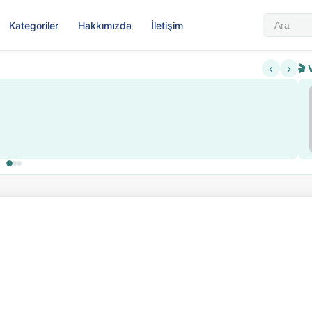
Kategoriler
Hakkımızda
İletişim
‹
›
🎬 
Sabahattin Ali Hazin Hayatı
▶
 sistemi getirildi
Sosyalist Oluşu