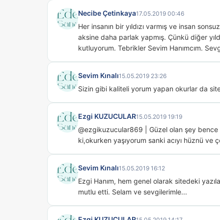
Necibe Çetinkaya
17.05.2019 00:46
Her insanın bir yıldızı varmış ve insan sonsu
aksine daha parlak yapmış. Çünkü diğer yıldızl
kutluyorum. Tebrikler Sevim Hanımcım. Sevgi
Sevim Kınalı
15.05.2019 23:26
Sizin gibi kaliteli yorum yapan okurlar da sit
Ezgi KUZUCULAR
15.05.2019 19:19
@ezgikuzucular869 | Güzel olan şey bence dile
ki,okurken yaşıyorum sanki acıyı hüznü ve
Sevim Kınalı
15.05.2019 16:12
Ezgi Hanım, hem genel olarak sitedeki yazılar
mutlu etti. Selam ve sevgilerimle...
Ezgi KUZUCULAR
15.05.2019 14:17