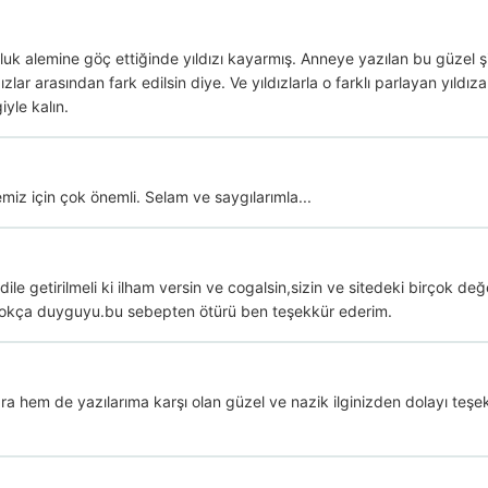
zluk alemine göç ettiğinde yıldızı kayarmış. Anneye yazılan bu güzel şi
ar arasından fark edilsin diye. Ve yıldızlarla o farklı parlayan yıldıza
yle kalın.
emiz için çok önemli. Selam ve saygılarımla...
 getirilmeli ki ilham versin ve cogalsin,sizin ve sitedeki birçok değer
 çokça duyguyu.bu sebepten ötürü ben teşekkür ederim.
a hem de yazılarıma karşı olan güzel ve nazik ilginizden dolayı teşekkür