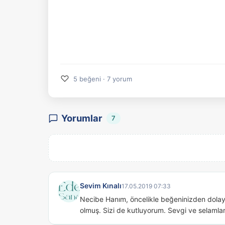
♡
5 beğeni · 7 yorum
Yorumlar
7
Sevim Kınalı
17.05.2019 07:33
Necibe Hanım, öncelikle beğeninizden dolayı
olmuş. Sizi de kutluyorum. Sevgi ve selamlar