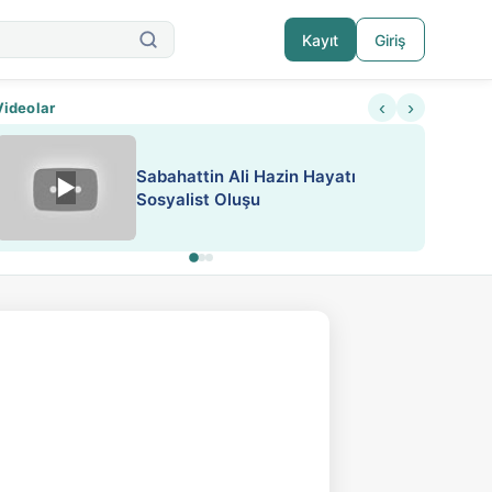
Kayıt
Giriş
‹
›
Videolar
ATEŞ YAKMAK KONU ÖZET J.
▶
ESA 'da Sen de Paylaş
LONDON