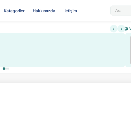
Kategoriler
Hakkımızda
İletişim
‹
›
🎬 
Sabahattin Ali Hazin Hayatı
▶
 sistemi getirildi
Sosyalist Oluşu