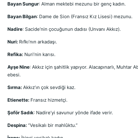
Bayan Sungur
: Alman mektebi mezunu bir genç kadın.
Bayan Bilgan
: Dame de Sion (Fransız Kız Lisesi) mezunu.
Nadire
: Sacide’nin çocuğunun dadısı (Unvanı Akkız).
Nuri:
Rıfkı’nın arkadaşı.
Refika:
Nuri’nin karısı.
Ayşe Nine
: Akkız için şahitlik yapıyor. Alacapınarlı, Muhtar A
ebesi.
Sırma:
Akkız’ın çok sevdiği kaz.
Etienette:
Fransız hizmetçi.
Şoför Sadık
: Nadire’yi savunur yönde ifade verir.
Despina:
“Vesikalı bir mahlûktu.”
İrene:
İkinci vesikalı kadın.