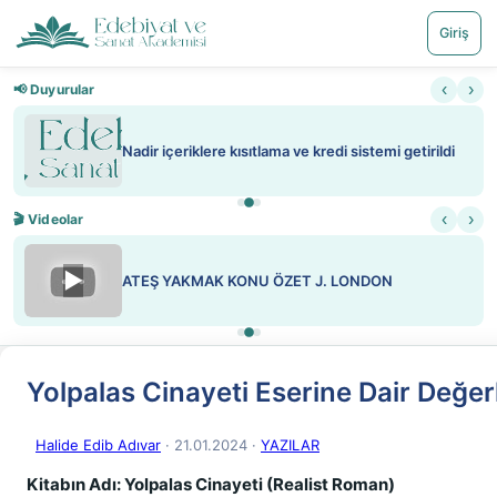
Giriş
‹
›
📢 Duyurular
Nadir içeriklere kısıtlama ve kredi sistemi getirildi
‹
›
🎬 Videolar
▶
ATEŞ YAKMAK KONU ÖZET J. LONDON
Yolpalas Cinayeti Eserine Dair Değe
Halide Edib Adıvar
· 21.01.2024
·
YAZILAR
Kitabın Adı: Yolpalas Cinayeti (Realist Roman)