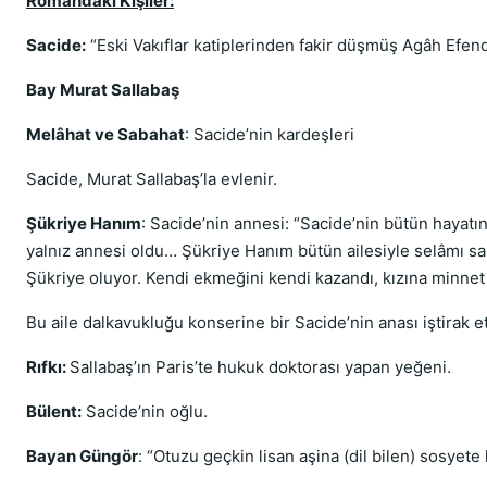
Romandaki Kişiler:
Sacide:
“Eski Vakıflar katiplerinden fakir düşmüş Agâh Efendi
Bay Murat Sallabaş
Melâhat ve Sabahat
: Sacide’nin kardeşleri
Sacide, Murat Sallabaş’la evlenir.
Şükriye Hanım
: Sacide’nin annesi: “Sacide’nin bütün hayatı
yalnız annesi oldu… Şükriye Hanım bütün ailesiyle selâmı sab
Şükriye oluyor. Kendi ekmeğini kendi kazandı, kızına minnet
Bu aile dalkavukluğu konserine bir Sacide’nin anası iştirak et
Rıfkı:
Sallabaş’ın Paris’te hukuk doktorası yapan yeğeni.
Bülent:
Sacide’nin oğlu.
Bayan Güngör
: “Otuzu geçkin lisan aşina (dil bilen) sosyete k