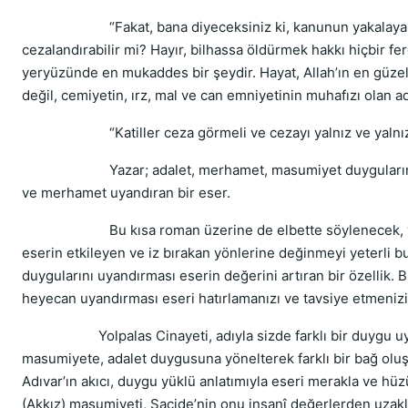
“Fakat, bana diyeceksiniz ki, kanunun yakalayamadığı
cezalandırabilir mi? Hayır, bilhassa öldürmek hakkı hiçbir fe
yeryüzünde en mukaddes bir şeydir. Hayat, Allah’ın en güzel
değil, cemiyetin, ırz, mal ve can emniyetinin muhafızı olan adl
“Katiller ceza görmeli ve cezayı yalnız ve yalnız adli
Yazar; adalet, merhamet, masumiyet duygularını baş
ve merhamet uyandıran bir eser.
Bu kısa roman üzerine de elbette söylenecek, yazıl
eserin etkileyen ve iz bırakan yönlerine değinmeyi yeterli
duygularını uyandırması eserin değerini artıran bir özellik. 
heyecan uyandırması eseri hatırlamanızı ve tavsiye etmenizi
Yolpalas Cinayeti, adıyla sizde farklı bir duygu uya
masumiyete, adalet duygusuna yönelterek farklı bir bağ oluş
Adıvar’ın akıcı, duygu yüklü anlatımıyla eseri merakla ve hü
(Akkız) masumiyeti, Sacide’nin onu insanî değerlerden uzakl