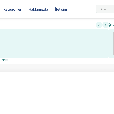
Kategoriler
Hakkımızda
İletişim
‹
›
🎬 
Sabahattin Ali Hazin Hayatı
▶
 sistemi getirildi
Sosyalist Oluşu