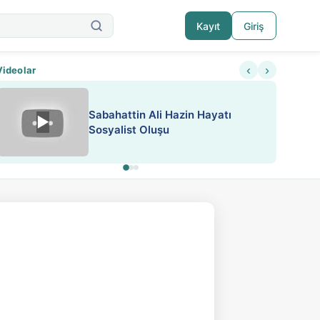
Kayıt
Giriş
‹
›
Videolar
ATEŞ YAKMAK KONU ÖZET J.
▶
ESA 'da Sen de Paylaş
LONDON