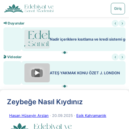
Giriş
‹
›
📢 Duyurular
Nadir içeriklere kısıtlama ve kredi sistemi getirildi
‹
›
🎬 Videolar
▶
ATEŞ YAKMAK KONU ÖZET J. LONDON
Zeybeğe Nasıl Kıydınız
Hasan Hüseyin Arslan
· 20.09.2025
·
Epik Kahramanlık