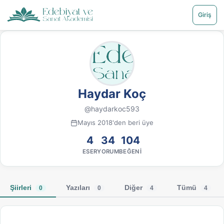
Giriş
Haydar Koç
@haydarkoc593
Mayıs 2018'den beri üye
4
34
104
ESER
YORUM
BEĞENI
Şiirleri
Yazıları
Diğer
Tümü
0
0
4
4