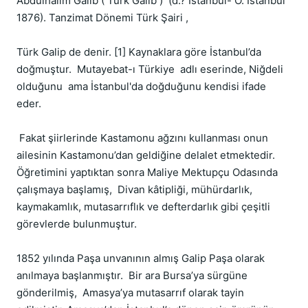
Abdulhalim Galib ( Türk Galib )  (d.? İstanbul- Ö. İstanbul 
1876). Tanzimat Dönemi Türk Şairi ,

Türk Galip de denir. [1] Kaynaklara göre İstanbul’da 
doğmuştur.  Mutayebat-ı Türkiye  adlı eserinde, Niğdeli 
olduğunu  ama İstanbul'da doğduğunu kendisi ifade 
eder.

 Fakat şiirlerinde Kastamonu ağzını kullanması onun  
ailesinin Kastamonu’dan geldiğine delalet etmektedir. 
Öğretimini yaptıktan sonra Maliye Mektupçu Odasında 
çalışmaya başlamış,  Divan kâtipliği, mühürdarlık, 
kaymakamlık, mutasarrıflık ve defterdarlık gibi çeşitli 
görevlerde bulunmuştur.

1852 yılında Paşa unvanının almış Galip Paşa olarak 
anılmaya başlanmıştır.  Bir ara Bursa’ya sürgüne 
gönderilmiş,  Amasya’ya mutasarrıf olarak tayin 