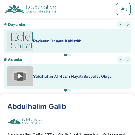
Giriş
‹
›
📢 Duyurular
Paylaşım Onayını Kaldırdık
‹
›
🎬 Videolar
▶
Sabahattin Ali Hazin Hayatı Sosyalist Oluşu
Abdulhalim Galib