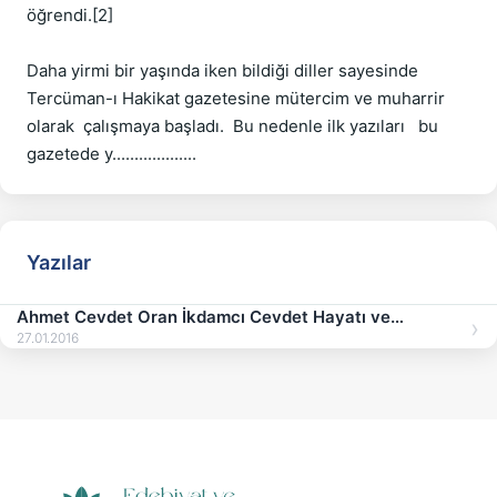
öğrendi.[2]

Daha yirmi bir yaşında iken bildiği diller sayesinde  
Tercüman-ı Hakikat gazetesine mütercim ve muharrir 
olarak  çalışmaya başladı.  Bu nedenle ilk yazıları   bu 
Yazılar
Ahmet Cevdet Oran İkdamcı Cevdet Hayatı ve
Hizmetleri
27.01.2016