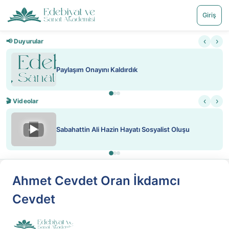
Giriş
‹
›
📢 Duyurular
Paylaşım Onayını Kaldırdık
‹
›
🎬 Videolar
▶
Sabahattin Ali Hazin Hayatı Sosyalist Oluşu
Ahmet Cevdet Oran İkdamcı
Cevdet