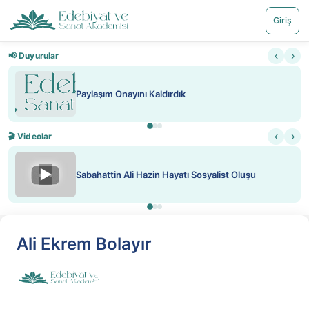
Giriş
‹
›
📢 Duyurular
Paylaşım Onayını Kaldırdık
‹
›
🎬 Videolar
▶
Sabahattin Ali Hazin Hayatı Sosyalist Oluşu
Ali Ekrem Bolayır