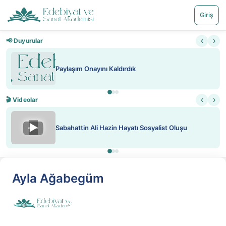
Giriş
‹
›
📢 Duyurular
Paylaşım Onayını Kaldırdık
‹
›
🎬 Videolar
▶
Sabahattin Ali Hazin Hayatı Sosyalist Oluşu
Ayla Ağabegüm