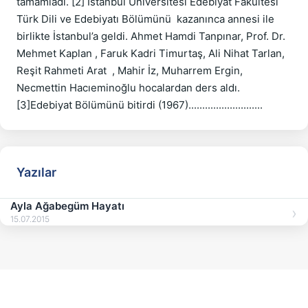
tamamladı. [2] İstanbul Üniversitesi Edebiyat Fakültesi 
Türk Dili ve Edebiyatı Bölümünü  kazanınca annesi ile 
birlikte İstanbul’a geldi. Ahmet Hamdi Tanpınar, Prof. Dr. 
Mehmet Kaplan , Faruk Kadri Timurtaş, Ali Nihat Tarlan,  
Reşit Rahmeti Arat  , Mahir İz, Muharrem Ergin, 
Necmettin Hacıeminoğlu hocalardan ders aldı.
Yazılar
Ayla Ağabegüm Hayatı
15.07.2015