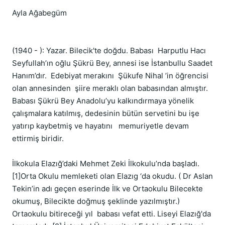
Ayla Ağabegüm              

(1940 - ): Yazar. Bilecik'te doğdu. Babası  Harputlu Hacı 
Seyfullah’ın oğlu Şükrü Bey, annesi ise İstanbullu Saadet 
Hanım’dır.  Edebiyat merakını  Şükufe Nihal ’in öğrencisi 
olan annesinden  şiire meraklı olan babasından almıştır. 
Babası Şükrü Bey Anadolu’yu kalkındırmaya yönelik 
çalışmalara katılmış, dedesinin bütün servetini bu işe 
yatırıp kaybetmiş ve hayatını   memuriyetle devam 
ettirmiş biridir.

İlkokula Elazığ’daki Mehmet Zeki İlkokulu’nda başladı.
[1]Orta Okulu memleketi olan Elazıg ‘da okudu. ( Dr Aslan 
Tekin’in adı geçen eserinde İlk ve Ortaokulu Bilecekte 
okumuş, Bilecikte doğmuş şeklinde yazılmıştır.) 
Ortaokulu bitireceği yıl  babası vefat etti. Liseyi Elazığ'da 