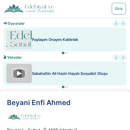
Giriş
‹
›
📢 Duyurular
Paylaşım Onayını Kaldırdık
‹
›
🎬 Videolar
▶
Sabahattin Ali Hazin Hayatı Sosyalist Oluşu
Beyani Enfi Ahmed