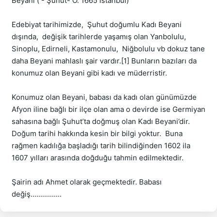
Beyani ( - Şuhut- Ö. 1665 İstanbul)

Edebiyat tarihimizde,  Şuhut doğumlu Kadı Beyani 
dışında,  değişik tarihlerde yaşamış olan Yanbolulu, 
Sinoplu, Edirneli, Kastamonulu,  Niğbolulu vb dokuz tane 
daha Beyani mahlaslı şair vardır.[1] Bunların bazıları da 
konumuz olan Beyani gibi kadı ve müderristir.

Konumuz olan Beyani, babası da kadı olan günümüzde 
Afyon iline bağlı bir ilçe olan ama o devirde ise Germiyan 
sahasına bağlı Şuhut’ta doğmuş olan Kadı Beyani’dir.  
Doğum tarihi hakkında kesin bir bilgi yoktur.  Buna 
rağmen kadılığa başladığı tarih bilindiğinden 1602 ila 
1607 yılları arasında doğduğu tahmin edilmektedir.

Şairin adı Ahmet olarak geçmektedir. Babası 