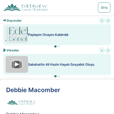
Giriş
‹
›
📢 Duyurular
Paylaşım Onayını Kaldırdık
‹
›
🎬 Videolar
▶
Sabahattin Ali Hazin Hayatı Sosyalist Oluşu
Debbie Macomber