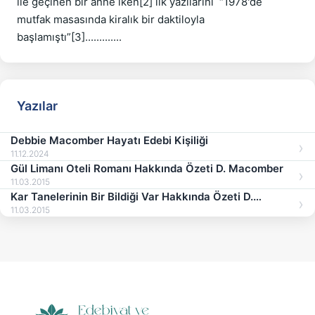
ile geçinen bir anne iken[2] ilk yazılarını  “1978'de 
mutfak masasında kiralık bir daktiloyla 
Yazılar
Debbie Macomber Hayatı Edebi Kişiliği
11.12.2024
Gül Limanı Oteli Romanı Hakkında Özeti D. Macomber
11.03.2015
Kar Tanelerinin Bir Bildiği Var Hakkında Özeti D.
Macomber
11.03.2015