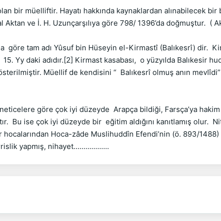
lan bir müelliftir. Hayatı hakkında kaynaklardan alınabilecek bir 
l Aktan ve İ. H. Uzunçarşılıya göre 798/ 1396’da doğmuştur.  ( Akt
 göre tam adı Yûsuf bin Hüseyin el-Kirmastî (Balıkesrî) dir.  Kirm
15. Yy daki adıdır.[2] Kirmast kasabası,  o yüzyılda Balıkesir hudu
sterilmiştir. Müellif de kendisini “  Balıkesrî olmuş anın mevlîdi” 
neticelere göre çok iyi düzeyde  Arapça bildiği, Farsça’ya hakim 
r.  Bu ise çok iyi düzeyde bir  eğitim aldığını kanıtlamış olur.  Ni
r hocalarından Hoca-zâde Muslihuddîn Efendi’nin (ö. 893/1488) 