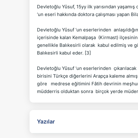
Devletoğlu Yûsuf, 15yy ilk yarısından yaşamış o
‘un eseri hakkında doktora çalışması yapan Bila
Devletoğlu Yûsuf ‘un eserlerinden  anlaşıldığına 
içerisinde kalan Kemalpaşa  (Kirmast) ilçesinin  
genellikle Balıkesirli olarak  kabul edilmiş ve gö
Balıkesirli kabul eder. [3]

Devletoğlu Yûsuf ‘un eserlerinden  çıkarılacak 
birisini Türkçe diğerlerini Arapça kaleme almıştı
göre   medrese eğitimini Fâtih devrinin meşhu
Yazılar