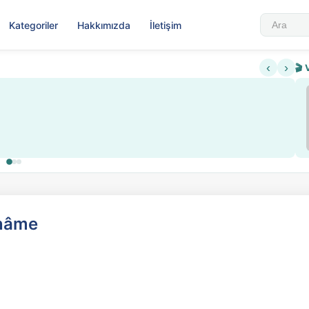
Kategoriler
Hakkımızda
İletişim
‹
›
🎬 
enâme