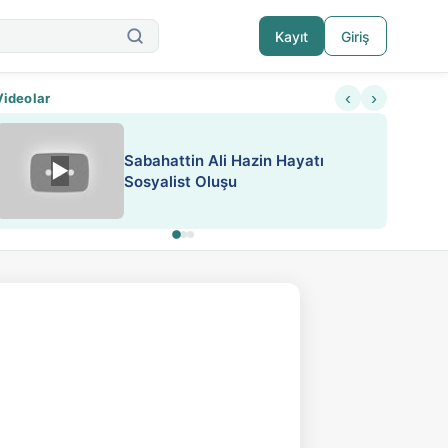
Kayıt
Giriş
‹
›
Videolar
Sabahattin Ali Hazin Hayatı
▶
Nadir içeriklere kısıtlama ve kredi sistemi get
Sosyalist Oluşu