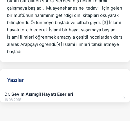
Okulu bitirdikten sonra  serbest diş hekimi olarak 
çalışmaya başladı.  Muayenehanesine  tedavi   için gelen 
bir müftünün hanımının getirdiği dini kitapları okuyarak 
bilinçlendi. Örtünmeye başladı ve cilbab giydi. [3] İslami 
hayatı tercih ederek İslami bir hayat yaşamaya başladı 
İslami ilimleri öğrenmek amacıyla çeşitli hocalardan ders 
alarak Arapçayı öğrendi.[4] İslami ilimleri tahsil etmeye 
Yazılar
Dr. Sevim Asımgil Hayatı Eserleri
16.08.2015