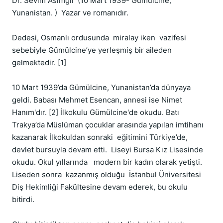
Dr. Sevim Asımgil  (10 Mart 1939- Gümülcine, 
Yunanistan. )  Yazar ve romanıdır. 

Dedesi, Osmanlı ordusunda  miralay iken  vazifesi 
sebebiyle Gümülcine’ye yerleşmiş bir aileden 
gelmektedir. [1]

10 Mart 1939’da Gümülcine, Yunanistan’da dünyaya 
geldi. Babası Mehmet Esencan, annesi ise Nimet 
Hanım'dır. [2] İlkokulu Gümülcine'de okudu. Batı 
Trakya’da Müslüman çocuklar arasında yapılan imtihanı 
kazanarak İlkokuldan sonraki  eğitimini Türkiye’de, 
devlet bursuyla devam etti.  Liseyi Bursa Kız Lisesinde  
okudu. Okul yıllarında   modern bir kadın olarak yetişti.  
Liseden sonra  kazanmış olduğu  İstanbul Üniversitesi 
Diş Hekimliği Fakültesine devam ederek, bu okulu  
bitirdi.
