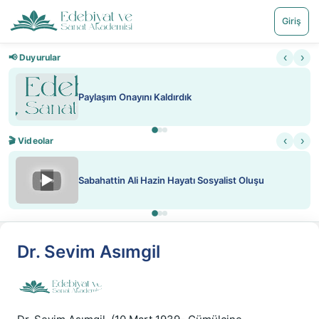
Giriş
‹
›
📢 Duyurular
Paylaşım Onayını Kaldırdık
‹
›
🎬 Videolar
▶
Sabahattin Ali Hazin Hayatı Sosyalist Oluşu
Dr. Sevim Asımgil