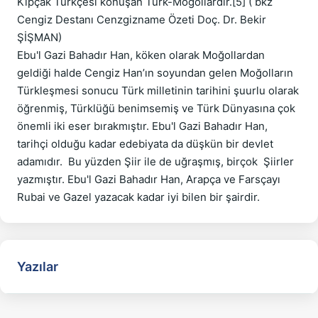
Kıpçak Türkçesi konuşan Türk-Moğollardır.[5] ( bkz 
Cengiz Destanı Cenzgizname Özeti Doç. Dr. Bekir 
ŞİŞMAN)

Ebu'l Gazi Bahadır Han, köken olarak Moğollardan 
geldiği halde Cengiz Han’ın soyundan gelen Moğolların 
Türkleşmesi sonucu Türk milletinin tarihini şuurlu olarak 
öğrenmiş, Türklüğü benimsemiş ve Türk Dünyasına çok 
önemli iki eser bırakmıştır. Ebu'l Gazi Bahadır Han, 
tarihçi olduğu kadar edebiyata da düşkün bir devlet 
adamıdır.  Bu yüzden Şiir ile de uğraşmış, birçok  Şiirler 
yazmıştır. Ebu'l Gazi Bahadır Han, Arapça ve Farsçayı 
Yazılar