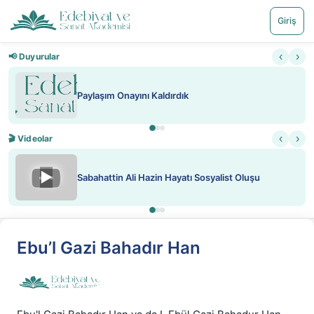
Giriş
‹
›
📢 Duyurular
Paylaşım Onayını Kaldırdık
‹
›
🎬 Videolar
▶
Sabahattin Ali Hazin Hayatı Sosyalist Oluşu
Ebu’l Gazi Bahadır Han