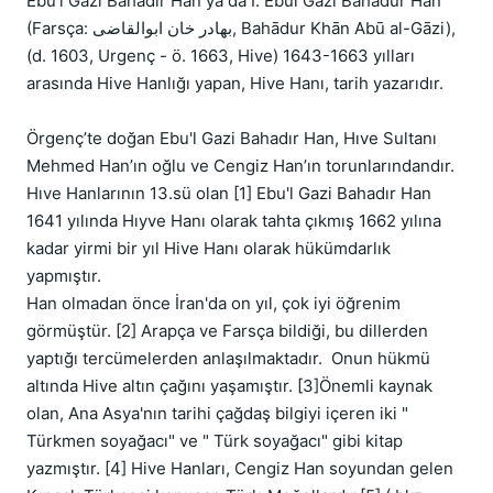
Ebu'l Gazi Bahadır Han ya da I. Ebül Gazi Bahadur Han 
(Farsça: بهادر خان ابوالقاضى, Bahādur Khān Abū al-Gāzi), 
(d. 1603, Urgenç - ö. 1663, Hive) 1643-1663 yılları 
arasında Hive Hanlığı yapan, Hive Hanı, tarih yazarıdır.

Örgenç’te doğan Ebu'l Gazi Bahadır Han, Hıve Sultanı 
Mehmed Han’ın oğlu ve Cengiz Han’ın torunlarındandır.  
Hıve Hanlarının 13.sü olan [1] Ebu'l Gazi Bahadır Han 
1641 yılında Hıyve Hanı olarak tahta çıkmış 1662 yılına 
kadar yirmi bir yıl Hive Hanı olarak hükümdarlık 
yapmıştır.

Han olmadan önce İran'da on yıl, çok iyi öğrenim 
görmüştür. [2] Arapça ve Farsça bildiği, bu dillerden 
yaptığı tercümelerden anlaşılmaktadır.  Onun hükmü 
altında Hive altın çağını yaşamıştır. [3]Önemli kaynak 
olan, Ana Asya'nın tarihi çağdaş bilgiyi içeren iki " 
Türkmen soyağacı" ve " Türk soyağacı" gibi kitap 
yazmıştır. [4] Hive Hanları, Cengiz Han soyundan gelen  